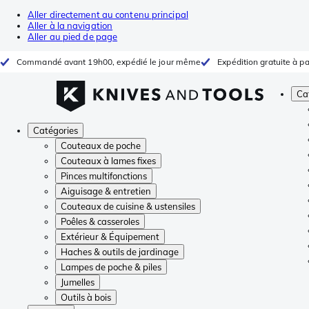
Aller directement au contenu principal
Aller à la navigation
Aller au pied de page
Commandé avant 19h00, expédié le jour même
Expédition gratuite à pa
Ca
Catégories
Couteaux de poche
Couteaux à lames fixes
Pinces multifonctions
Aiguisage & entretien
Couteaux de cuisine & ustensiles
Poêles & casseroles
Extérieur & Équipement
Haches & outils de jardinage
Lampes de poche & piles
Jumelles
Outils à bois