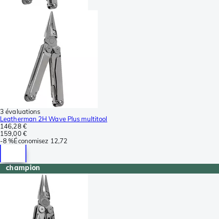
3 évaluations
Leatherman 2H Wave Plus multitool
146,28 €
159,00 €
-
8 %
Économisez
12,72
champion