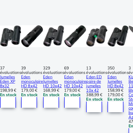
37
39
329
69
13
350
3
évaluations
évaluations
évaluations
évaluations
évaluations
évaluations
év
Jumelles
Eden
Eden
Eden
Eden ED
Eden
Ki
Eden XP
monoculaire
Jumelles
monoculaire
paire de
Jumelles
Be
8x32
HD 8x42
HD 10x42
HD 10x42
jumelles
HD 8x42
11
198,99 €
179,00 €
168,99 €
179,00 €
10x 42
158,99 €
Bl
En stock
En stock
En stock
En stock
388,99 €
179,00 €
Ca
En stock
En stock
St
Mi
co
bu
Az
47
En