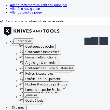
Aller directement au contenu principal
Aller à la navigation
Aller au pied de page
Commandé maintenant, expédié lundi
Catégories
Catégories
Couteaux de poche
Couteaux de poche
Couteaux à lames fixes
Couteaux à lames fixes
Pinces multifonctions
Pinces multifonctions
Aiguisage & entretien
Aiguisage & entretien
Couteaux de cuisine & ustensiles
Couteaux de cuisine & ustensiles
Poêles & casseroles
Poêles & casseroles
Extérieur & Équipement
Extérieur & Équipement
Haches & outils de jardinage
Haches & outils de jardinage
Lampes de poche & piles
Lampes de poche & piles
Jumelles
Jumelles
Outils à bois
Outils à bois
Explorez