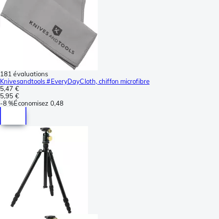
181 évaluations
Knivesandtools #EveryDayCloth, chiffon microfibre
5,47 €
5,95 €
-
8 %
Économisez
0,48