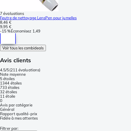
7 évaluations
Feutre de nettoyage LensPen pour jumelles
8,46 €
9,95 €
-
15 %
Économisez
1,49
Voir tous les combideals
Avis clients
4.5/5
(
211 évaluations
)
Note moyenne
5 étoiles
134
4 étoiles
73
3 étoiles
3
2 étoiles
1
1 étoile
0
Avis par catégorie
Général
Rapport qualité-prix
Fidèle à mes attentes
Filtrer par
: