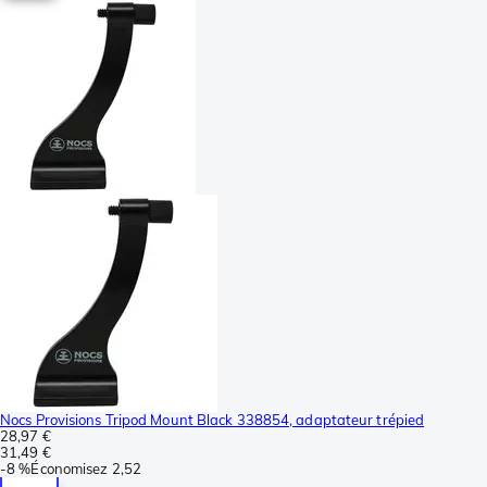
Nocs Provisions Tripod Mount Black 338854, adaptateur trépied
28,97 €
31,49 €
-
8 %
Économisez
2,52