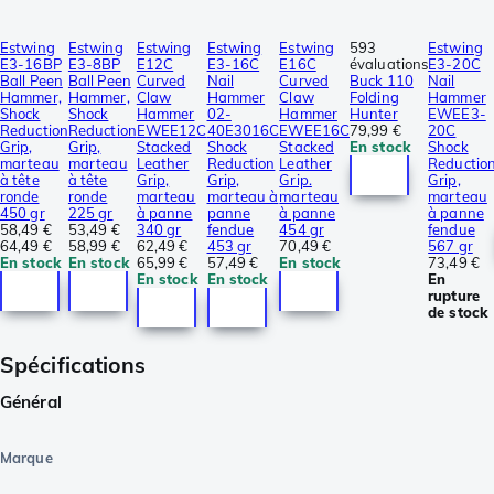
Estwing
Estwing
Estwing
Estwing
Estwing
593
Estwing
E3-16BP
E3-8BP
E12C
E3-16C
E16C
évaluations
E3-20C
Ball Peen
Ball Peen
Curved
Nail
Curved
Buck 110
Nail
Hammer,
Hammer,
Claw
Hammer
Claw
Folding
Hammer
Shock
Shock
Hammer
02-
Hammer
Hunter
EWEE3-
Reduction
Reduction
EWEE12C
40E3016C
EWEE16C
79,99 €
20C
Grip,
Grip,
Stacked
Shock
Stacked
En stock
Shock
marteau
marteau
Leather
Reduction
Leather
Reductio
à tête
à tête
Grip,
Grip,
Grip.
Grip,
ronde
ronde
marteau
marteau à
marteau
marteau
450 gr
225 gr
à panne
panne
à panne
à panne
58,49 €
53,49 €
340 gr
fendue
454 gr
fendue
64,49 €
58,99 €
62,49 €
453 gr
70,49 €
567 gr
En stock
En stock
65,99 €
57,49 €
En stock
73,49 €
En stock
En stock
En
rupture
de stock
Spécifications
Général
Marque