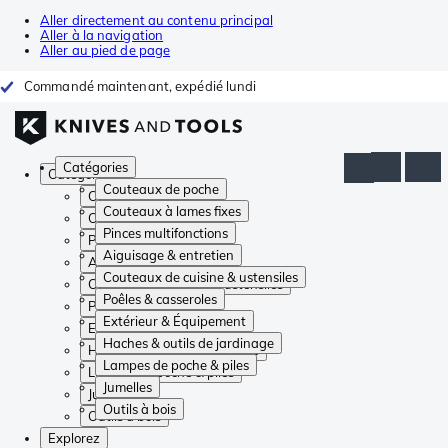
Aller directement au contenu principal
Aller à la navigation
Aller au pied de page
Commandé maintenant, expédié lundi
Catégories
Catégories
Couteaux de poche
Couteaux de poche
Couteaux à lames fixes
Couteaux à lames fixes
Pinces multifonctions
Pinces multifonctions
Aiguisage & entretien
Aiguisage & entretien
Couteaux de cuisine & ustensiles
Couteaux de cuisine & ustensiles
Poêles & casseroles
Poêles & casseroles
Extérieur & Équipement
Extérieur & Équipement
Haches & outils de jardinage
Haches & outils de jardinage
Lampes de poche & piles
Lampes de poche & piles
Jumelles
Jumelles
Outils à bois
Outils à bois
Explorez