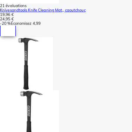
21 évaluations
Knivesandtools Knife Cleaning Mat,, caoutchouc
19,96 €
24,95 €
-
20 %
Économisez
4,99