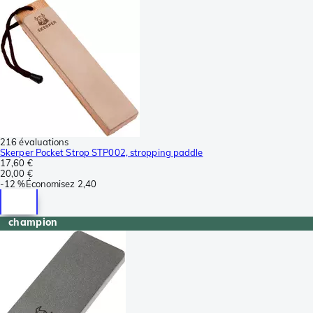
216 évaluations
Skerper Pocket Strop STP002, stropping paddle
17,60 €
20,00 €
-
12 %
Économisez
2,40
champion