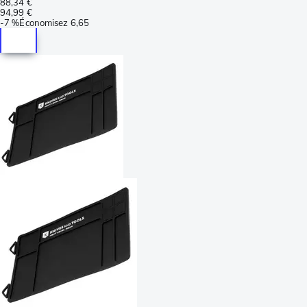
88,34 €
94,99 €
-
7 %
Économisez
6,65