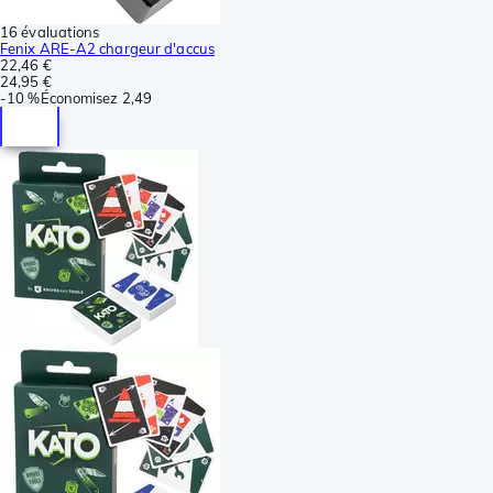
16 évaluations
Fenix ARE-A2 chargeur d'accus
22,46 €
24,95 €
-
10 %
Économisez
2,49