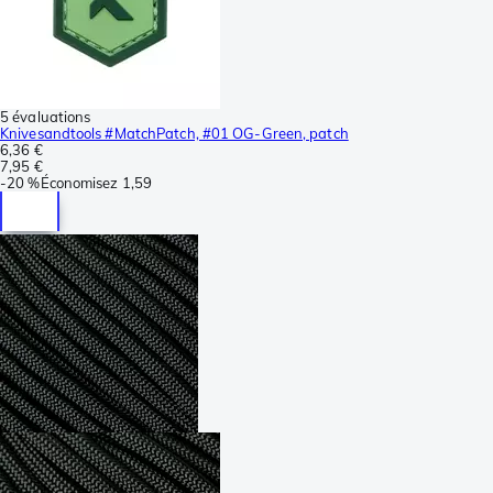
5 évaluations
Knivesandtools #MatchPatch, #01 OG-Green, patch
6,36 €
7,95 €
-
20 %
Économisez
1,59