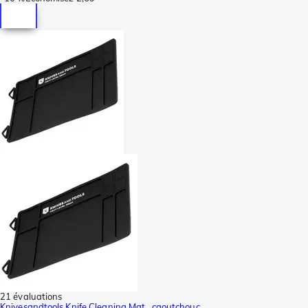
21 évaluations
Knivesandtools Knife Cleaning Mat,, caoutchouc