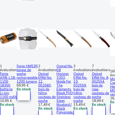
1
Fenix HM53R
2
Opinel No.
3
7
évaluation
lampe de
évaluations
08
évaluations
évaluations
16
Fenix
poche
Opinel
Horizon
Opinel
Opinel
év
ARB-L18-
rechargeable,
Effilé No.
3303,
Effilé No.
Effilé No. 8,
Mo
1100
1200 lumens
12,
Made For
10,
002554,
Co
18350
69,95 €
002560,
The
002559,
bois de
He
batterie
En stock
bois de
Elements,
bois de
rose,
MG
Li-ion,
hêtre,
Black PVD
hêtre,
couteau de
ver
1100 mAh
couteau de
Stainless
couteau de
poche
16
10,95 €
poche
Steel,
poche
18,99 €
En
En stock
17,49 €
Mustard /
15,49 €
En stock
En stock
Black
En stock
Polyamide,