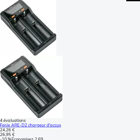
4 évaluations
Fenix ARE-D2 chargeur d'accus
24,26 €
26,95 €
-
10 %
Économisez
2,69