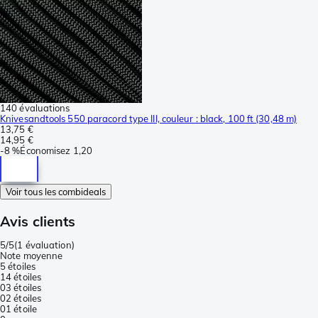
140 évaluations
Knivesandtools 550 paracord type III, couleur : black, 100 ft (30,48 m)
13,75 €
14,95 €
-
8 %
Économisez
1,20
Voir tous les combideals
Avis clients
5/5
(
1 évaluation
)
Note moyenne
5 étoiles
1
4 étoiles
0
3 étoiles
0
2 étoiles
0
1 étoile