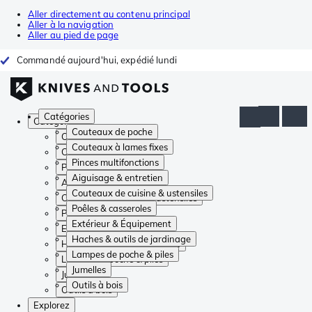
Aller directement au contenu principal
Aller à la navigation
Aller au pied de page
Commandé aujourd'hui, expédié lundi
Catégories
Catégories
Couteaux de poche
Couteaux de poche
Couteaux à lames fixes
Couteaux à lames fixes
Pinces multifonctions
Pinces multifonctions
Aiguisage & entretien
Aiguisage & entretien
Couteaux de cuisine & ustensiles
Couteaux de cuisine & ustensiles
Poêles & casseroles
Poêles & casseroles
Extérieur & Équipement
Extérieur & Équipement
Haches & outils de jardinage
Haches & outils de jardinage
Lampes de poche & piles
Lampes de poche & piles
Jumelles
Jumelles
Outils à bois
Outils à bois
Explorez