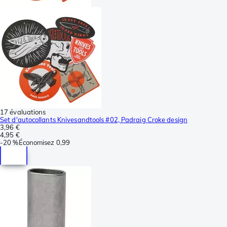
17 évaluations
Set d'autocollants Knivesandtools #02, Padraig Croke design
3,96 €
4,95 €
-
20 %
Économisez
0,99