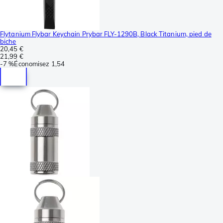
Flytanium Flybar Keychain Prybar FLY-1290B, Black Titanium, pied de
biche
20,45 €
21,99 €
-
7 %
Économisez
1,54