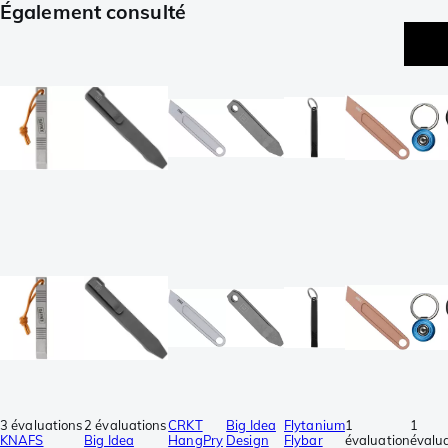
Également consulté
3 évaluations
2 évaluations
CRKT
Big Idea
Flytanium
1
1
KNAFS
Big Idea
HangPry
Design
Flybar
évaluation
évalu