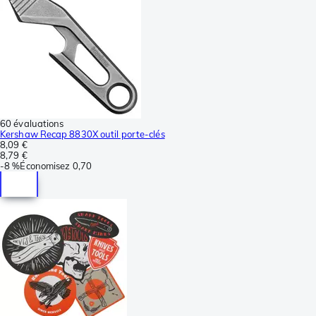
60 évaluations
Kershaw Recap 8830X outil porte-clés
8,09 €
8,79 €
-
8 %
Économisez
0,70