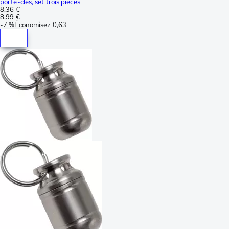
porte-clés, set trois pièces
8,36 €
8,99 €
-
7 %
Économisez
0,63