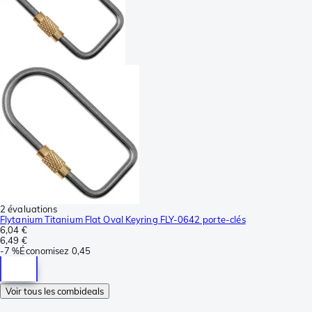
2 évaluations
Flytanium Titanium Flat Oval Keyring FLY-0642 porte-clés
6,04 €
6,49 €
-
7 %
Économisez
0,45
Voir tous les combideals