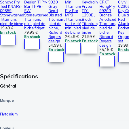
Sancho Pry
Design Ti Pry
9920
Mini
Keychain
CRKT
Civivi
Tool KNAFS-
Bar TI-PB-
Gray
Titanium
Prybar
HangPry
C230
00559,
SW
Bead
Pry Bar
FLY-
9920B
Key C
Stonewashed
Stonewashed
Blasted
MPB
1290B,
Bronze
Blue 
Titanium,
Titanium,
Titanium,
Titanium,
Black
Anodized
Red
pied de biche
mini pied de
pied de
porte-clé
Titanium,
Titanium,
Alum
19,49 €
biche fidget
biche,
mini pied
pied de
pied de
Pocke
En stock
79,99 €
Richard
de biche
biche
biche,
Key
En stock
Rogers
26,49 €
21,99 €
Richard
Organ
design
En stock
En stock
Rogers
set
54,99 €
design
19,99
En stock
55,15 €
En st
En stock
Spécifications
Général
Marque
Flytanium
Couleur