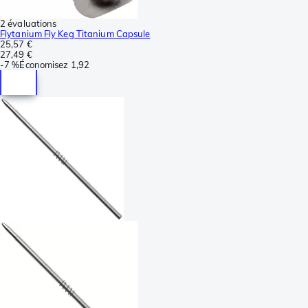
2 évaluations
Flytanium Fly Keg Titanium Capsule
25,57 €
27,49 €
-
7 %
Économisez
1,92