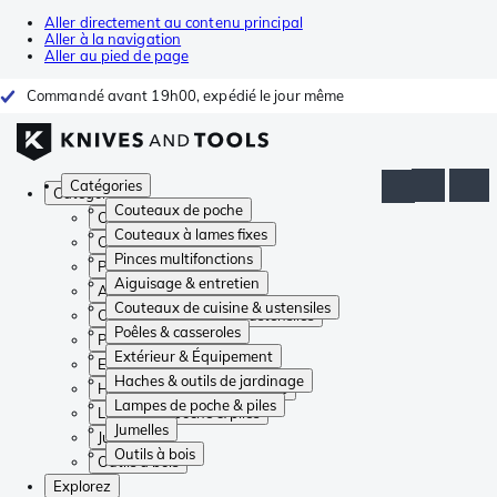
Aller directement au contenu principal
Aller à la navigation
Aller au pied de page
Commandé avant 19h00, expédié le jour même
Catégories
Catégories
Couteaux de poche
Couteaux de poche
Couteaux à lames fixes
Couteaux à lames fixes
Pinces multifonctions
Pinces multifonctions
Aiguisage & entretien
Aiguisage & entretien
Couteaux de cuisine & ustensiles
Couteaux de cuisine & ustensiles
Poêles & casseroles
Poêles & casseroles
Extérieur & Équipement
Extérieur & Équipement
Haches & outils de jardinage
Haches & outils de jardinage
Lampes de poche & piles
Lampes de poche & piles
Jumelles
Jumelles
Outils à bois
Outils à bois
Explorez