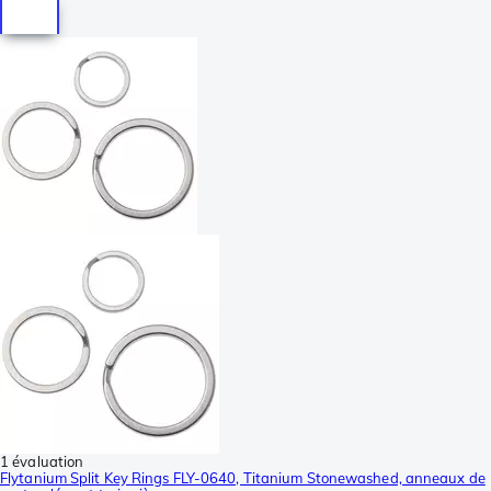
1 évaluation
Flytanium Split Key Rings FLY-0640, Titanium Stonewashed, anneaux de