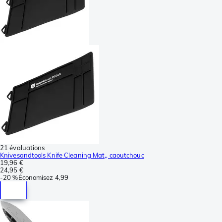
21 évaluations
Knivesandtools Knife Cleaning Mat,, caoutchouc
19,96 €
24,95 €
-
20 %
Économisez
4,99