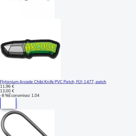
Flytanium Arcade Chibi Knife PVC Patch, FLY-1477, patch
11,96 €
13,00 €
-
8 %
Économisez
1,04