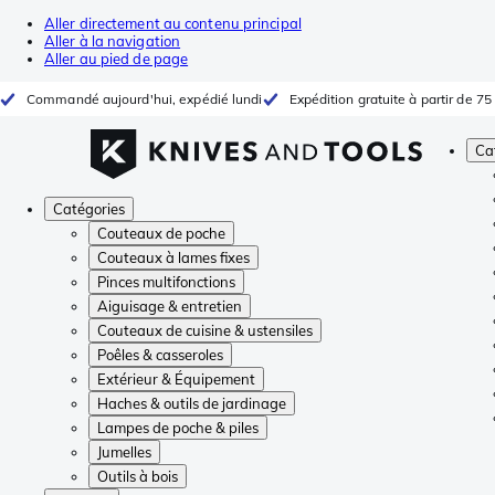
Aller directement au contenu principal
Aller à la navigation
Aller au pied de page
Commandé aujourd'hui, expédié lundi
Expédition gratuite à partir de 75
Ca
Catégories
Couteaux de poche
Couteaux à lames fixes
Pinces multifonctions
Aiguisage & entretien
Couteaux de cuisine & ustensiles
Poêles & casseroles
Extérieur & Équipement
Haches & outils de jardinage
Lampes de poche & piles
Jumelles
Outils à bois