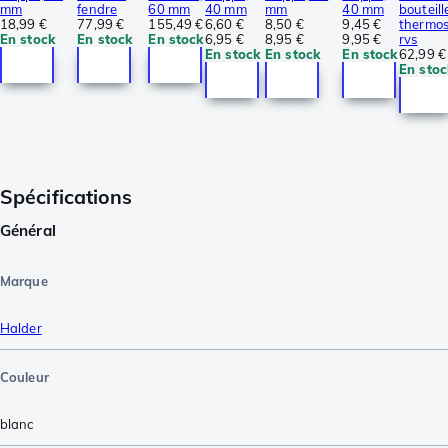
mm
fendre
60 mm
40 mm
mm
40 mm
bouteill
18,99 €
77,99 €
155,49 €
6,60 €
8,50 €
9,45 €
thermos
En stock
En stock
En stock
6,95 €
8,95 €
9,95 €
rvs
En stock
En stock
En stock
62,99 €
En stoc
Spécifications
Général
Marque
Halder
Couleur
blanc