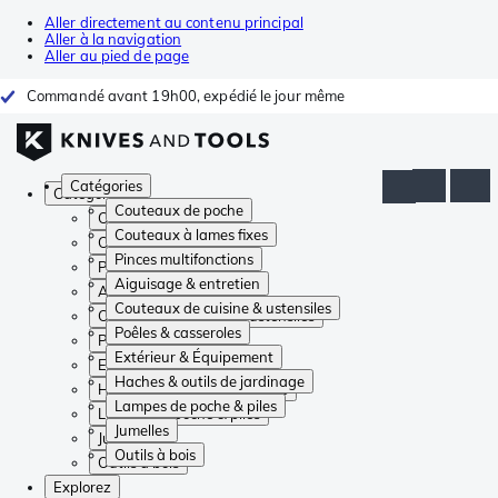
Aller directement au contenu principal
Aller à la navigation
Aller au pied de page
Commandé avant 19h00, expédié le jour même
Catégories
Catégories
Couteaux de poche
Couteaux de poche
Couteaux à lames fixes
Couteaux à lames fixes
Pinces multifonctions
Pinces multifonctions
Aiguisage & entretien
Aiguisage & entretien
Couteaux de cuisine & ustensiles
Couteaux de cuisine & ustensiles
Poêles & casseroles
Poêles & casseroles
Extérieur & Équipement
Extérieur & Équipement
Haches & outils de jardinage
Haches & outils de jardinage
Lampes de poche & piles
Lampes de poche & piles
Jumelles
Jumelles
Outils à bois
Outils à bois
Explorez