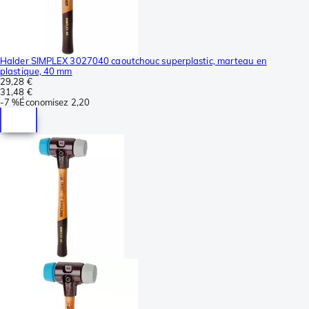
Halder SIMPLEX 3027040 caoutchouc superplastic, marteau en
plastique, 40 mm
29,28 €
31,48 €
-
7 %
Économisez
2,20