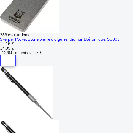
289 évaluations
Skerper Pocket Stone pierre à aiguiser diamant/céramique, SO003
13,16 €
14,95 €
-
12 %
Économisez
1,79