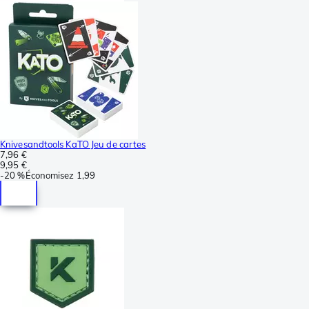
Knivesandtools KaTO Jeu de cartes
7,96 €
9,95 €
-
20 %
Économisez
1,99