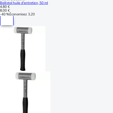
Ballistol huile d'entretien, 50 ml
4,80 €
8,00 €
-
40 %
Économisez
3,20