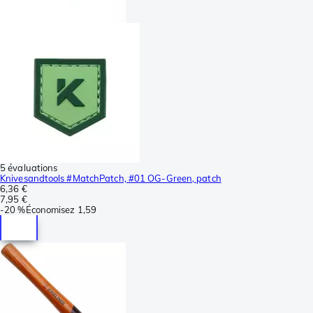
5 évaluations
Knivesandtools #MatchPatch, #01 OG-Green, patch
6,36 €
7,95 €
-
20 %
Économisez
1,59