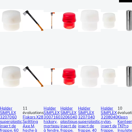
Halder
11
Halder
Halder
Halder
Halder
10
SIMPLEX
évaluations
SIMPLEX
SIMPLEX
SIMPLEX
SIMPLEX
évaluat
3207060
Fiskars X28
3007160
3206040
3207040
3208040
Klean
superplastic,
Splitting
hickory,
plastique,
superplastic,
nylon,
Kantee
insert de
Axe M,
marteau
insert de
insert de
insert de
TKPro
frappe, 60
hache à
à fendre,
frappe,
frappe, 40
frappe,
Insulat