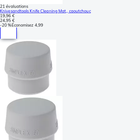
21 évaluations
Knivesandtools Knife Cleaning Mat,, caoutchouc
19,96 €
24,95 €
-
20 %
Économisez
4,99