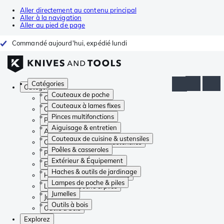
Aller directement au contenu principal
Aller à la navigation
Aller au pied de page
Commandé aujourd'hui, expédié lundi
Catégories
Catégories
Couteaux de poche
Couteaux de poche
Couteaux à lames fixes
Couteaux à lames fixes
Pinces multifonctions
Pinces multifonctions
Aiguisage & entretien
Aiguisage & entretien
Couteaux de cuisine & ustensiles
Couteaux de cuisine & ustensiles
Poêles & casseroles
Poêles & casseroles
Extérieur & Équipement
Extérieur & Équipement
Haches & outils de jardinage
Haches & outils de jardinage
Lampes de poche & piles
Lampes de poche & piles
Jumelles
Jumelles
Outils à bois
Outils à bois
Explorez