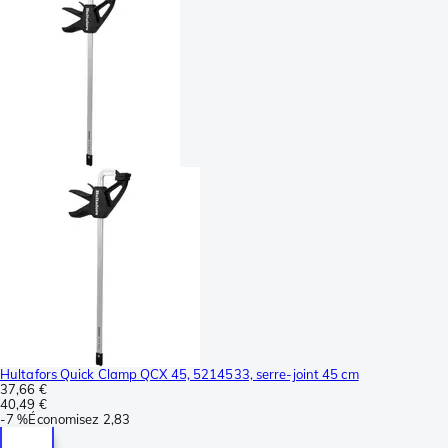
Hultafors Quick Clamp QCX 45, 5214533, serre-joint 45 cm
37,66 €
40,49 €
-
7 %
Économisez
2,83