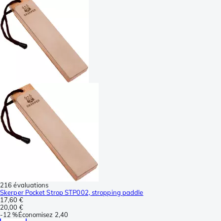
216 évaluations
Skerper Pocket Strop STP002, stropping paddle
17,60 €
20,00 €
-
12 %
Économisez
2,40