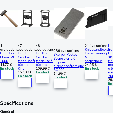
4
47
48
21 évaluations
Hul
évaluations
évaluations
évaluations
Knivesandtools
Bal
289 évaluations
Hultafors
Kindling
Kindling
Knife Cleaning
Ha
Skerper Pocket
Moker ME
Cracker
Cracker
Mat,,
XK
Stone pierre à
1000
fendeuse à
fendeuse à
caoutchouc
82
aiguiser
44,77 €
bûches
bûches
24,95 €
ma
diamant/céramique,
En stock
King
109,99 €
En stock
à t
SO003
157,99 €
En stock
ro
14,95 €
En stock
20
En stock
29
En
Spécifications
Général