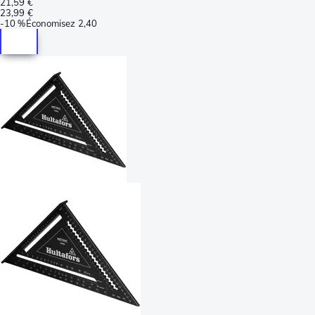
21,59 €
23,99 €
-
10 %
Économisez
2,40