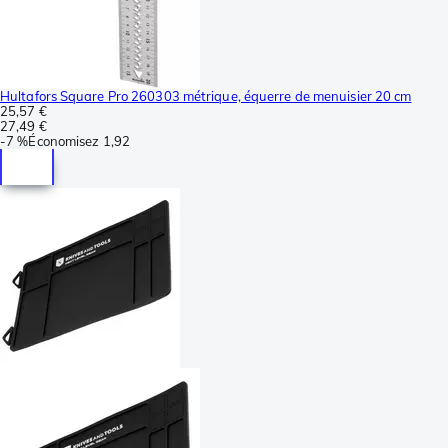
Hultafors Square Pro 260303 métrique, équerre de menuisier 20 cm
25,57 €
27,49 €
-
7 %
Économisez
1,92