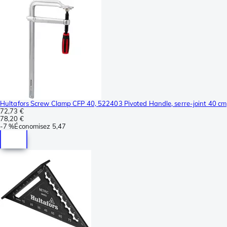
Hultafors Screw Clamp CFP 40, 522403 Pivoted Handle, serre-joint 40 cm
72,73 €
78,20 €
-
7 %
Économisez
5,47