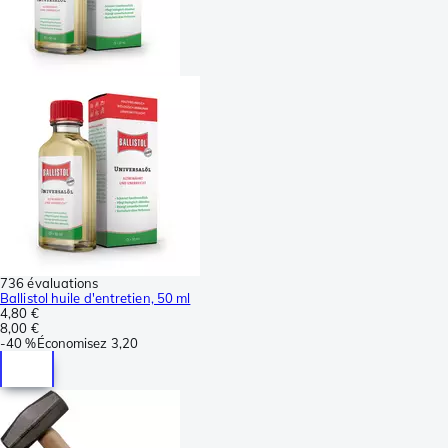
736 évaluations
Ballistol huile d'entretien, 50 ml
4,80 €
8,00 €
-
40 %
Économisez
3,20