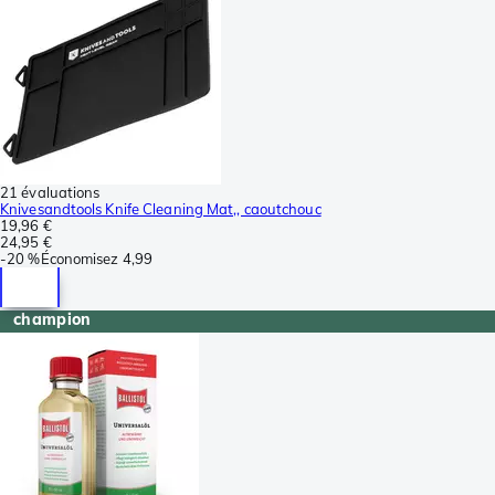
21 évaluations
Knivesandtools Knife Cleaning Mat,, caoutchouc
19,96 €
24,95 €
-
20 %
Économisez
4,99
champion