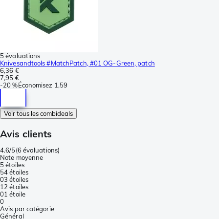
5 évaluations
Knivesandtools #MatchPatch, #01 OG-Green, patch
6,36 €
7,95 €
-
20 %
Économisez
1,59
Voir tous les combideals
Avis clients
4.6/5
(
6 évaluations
)
Note moyenne
5 étoiles
5
4 étoiles
0
3 étoiles
1
2 étoiles
0
1 étoile
0
Avis par catégorie
Général