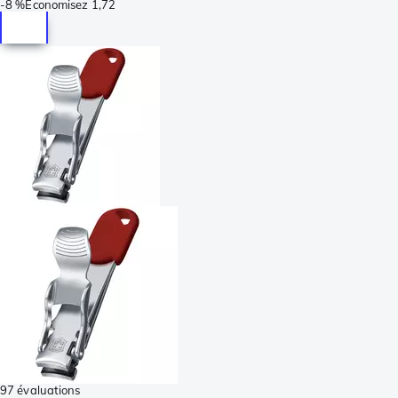
-
8 %
Économisez
1,72
97 évaluations