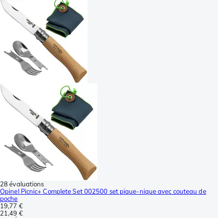
28 évaluations
Opinel Picnic+ Complete Set 002500 set pique-nique avec couteau de
poche
19,77 €
21,49 €