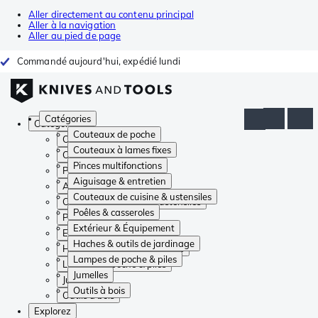
Aller directement au contenu principal
Aller à la navigation
Aller au pied de page
Commandé aujourd'hui, expédié lundi
Catégories
Catégories
Couteaux de poche
Couteaux de poche
Couteaux à lames fixes
Couteaux à lames fixes
Pinces multifonctions
Pinces multifonctions
Aiguisage & entretien
Aiguisage & entretien
Couteaux de cuisine & ustensiles
Couteaux de cuisine & ustensiles
Poêles & casseroles
Poêles & casseroles
Extérieur & Équipement
Extérieur & Équipement
Haches & outils de jardinage
Haches & outils de jardinage
Lampes de poche & piles
Lampes de poche & piles
Jumelles
Jumelles
Outils à bois
Outils à bois
Explorez