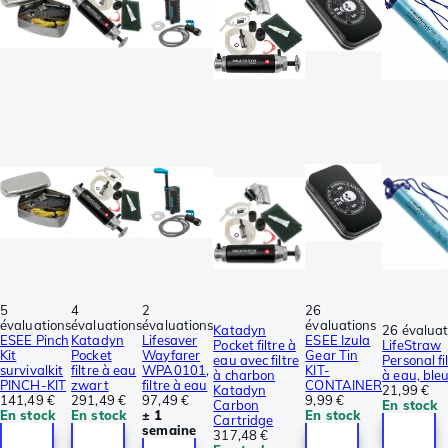
5
4
2
26
évaluations
évaluations
évaluations
évaluations
Katadyn
26 évaluat
ESEE Pinch
Katadyn
Lifesaver
ESEE Izula
Pocket filtre à
LifeStraw
Kit
Pocket
Wayfarer
Gear Tin
eau avec filtre
Personal fi
survivalkit
filtre à eau
WPA0101,
KIT-
à charbon
à eau, ble
PINCH-KIT
zwart
filtre à eau
CONTAINER
Katadyn
21,99 €
141,49 €
291,49 €
97,49 €
9,99 €
Carbon
En stock
En stock
En stock
± 1
En stock
Cartridge
semaine
317,48 €