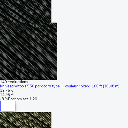
140 évaluations
Knivesandtools 550 paracord type III, couleur : black, 100 ft (30,48 m)
13,75 €
14,95 €
-
8 %
Économisez
1,20