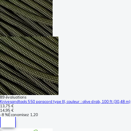
89 évaluations
Knivesandtools 550 paracord type III, couleur : olive drab, 100 ft (30,48 m)
13,75 €
14,95 €
-
8 %
Économisez
1,20