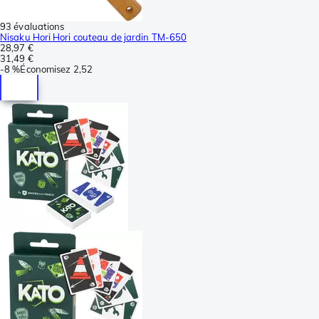
93 évaluations
Nisaku Hori Hori couteau de jardin TM-650
28,97 €
31,49 €
-
8 %
Économisez
2,52