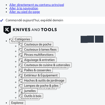
Aller directement au contenu principal
Aller à la navigation
Aller au pied de page
Commandé aujourd'hui, expédié demain
Catégories
Catégories
Couteaux de poche
Couteaux de poche
Couteaux à lames fixes
Couteaux à lames fixes
Pinces multifonctions
Pinces multifonctions
Aiguisage & entretien
Aiguisage & entretien
Couteaux de cuisine & ustensiles
Couteaux de cuisine & ustensiles
Poêles & casseroles
Poêles & casseroles
Extérieur & Équipement
Extérieur & Équipement
Haches & outils de jardinage
Haches & outils de jardinage
Lampes de poche & piles
Lampes de poche & piles
Jumelles
Jumelles
Outils à bois
Outils à bois
Explorez