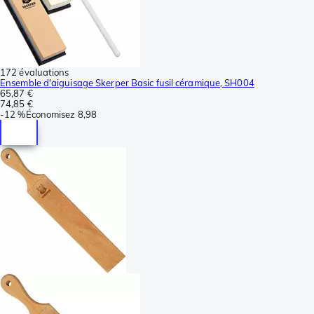
172 évaluations
Ensemble d'aiguisage Skerper Basic fusil céramique, SH004
65,87 €
74,85 €
-
12 %
Économisez
8,98