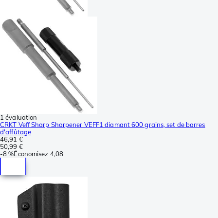
1 évaluation
CRKT Veff Sharp Sharpener VEFF1 diamant 600 grains, set de barres
d'affûtage
46,91 €
50,99 €
-
8 %
Économisez
4,08