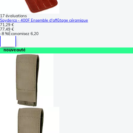
17 évaluations
Spyderco - 400F Ensemble d'affûtage céramique
71,29 €
77,49 €
-
8 %
Économisez
6,20
nouveauté