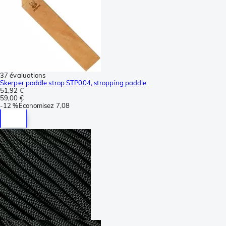
37 évaluations
Skerper paddle strop STP004, stropping paddle
51,92 €
59,00 €
-
12 %
Économisez
7,08