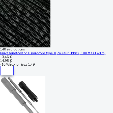
140 évaluations
Knivesandtools 550 paracord type III, couleur : black, 100 ft (30,48 m)
13,46 €
14,95 €
-
10 %
Économisez
1,49