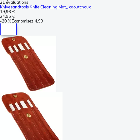
21 évaluations
Knivesandtools Knife Cleaning Mat,, caoutchouc
19,96 €
24,95 €
-
20 %
Économisez
4,99