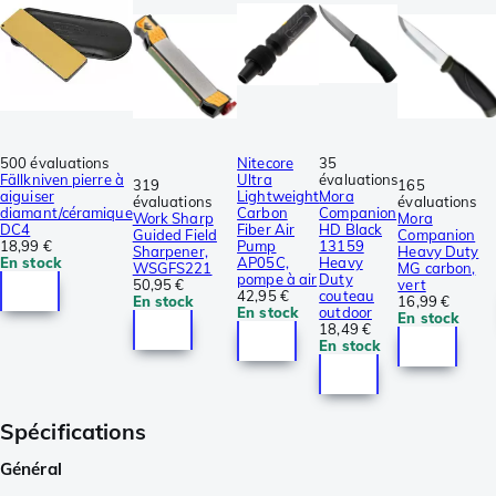
500 évaluations
Nitecore
35
Fällkniven pierre à
Ultra
évaluations
319
165
aiguiser
Lightweight
Mora
évaluations
évaluations
diamant/céramique
Carbon
Companion
Work Sharp
Mora
DC4
Fiber Air
HD Black
Guided Field
Companion
18,99 €
Pump
13159
Sharpener,
Heavy Duty
En stock
AP05C,
Heavy
WSGFS221
MG carbon,
pompe à air
Duty
50,95 €
vert
42,95 €
couteau
En stock
16,99 €
En stock
outdoor
En stock
18,49 €
En stock
Spécifications
Général