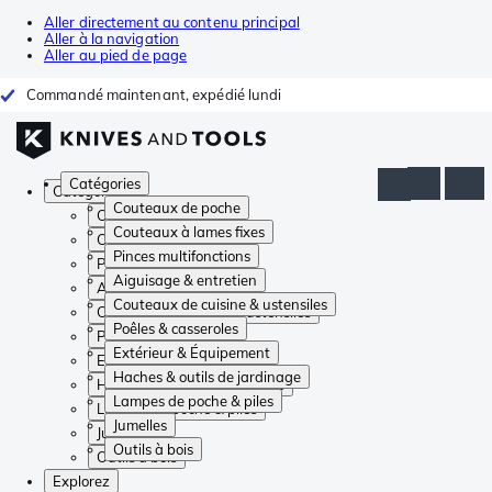
Aller directement au contenu principal
Aller à la navigation
Aller au pied de page
Commandé maintenant, expédié lundi
Catégories
Catégories
Couteaux de poche
Couteaux de poche
Couteaux à lames fixes
Couteaux à lames fixes
Pinces multifonctions
Pinces multifonctions
Aiguisage & entretien
Aiguisage & entretien
Couteaux de cuisine & ustensiles
Couteaux de cuisine & ustensiles
Poêles & casseroles
Poêles & casseroles
Extérieur & Équipement
Extérieur & Équipement
Haches & outils de jardinage
Haches & outils de jardinage
Lampes de poche & piles
Lampes de poche & piles
Jumelles
Jumelles
Outils à bois
Outils à bois
Explorez