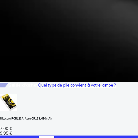
Guide d'achat
Quel type de pile convient à votre lampe ?
Nitecore RCR123A Accu CR123, 650mAh
7,00 €
9,95 €