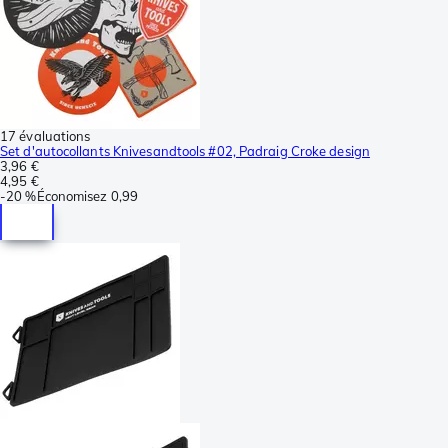
17 évaluations
Set d'autocollants Knivesandtools #02, Padraig Croke design
3,96 €
4,95 €
-
20 %
Économisez
0,99