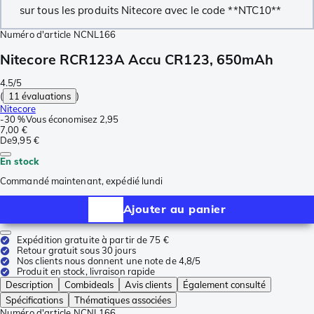
sur tous les produits Nitecore avec le code **NTC10**
Numéro d'article
NCNL166
Nitecore RCR123A Accu CR123, 650mAh
4.5/5
(
11 évaluations
)
Nitecore
-
30 %
Vous économisez
2,95
7,00 €
De
9,95 €
En stock
Commandé maintenant, expédié lundi
Ajouter au panier
Expédition gratuite à partir de 75 €
Retour gratuit sous 30 jours
Nos clients nous donnent une note de 4,8/5
Produit en stock, livraison rapide
Description
Combideals
Avis clients
Également consulté
Spécifications
Thématiques associées
Numéro d'article
NCNL166