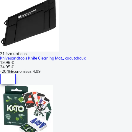
21 évaluations
Knivesandtools Knife Cleaning Mat,, caoutchouc
19,96 €
24,95 €
-
20 %
Économisez
4,99