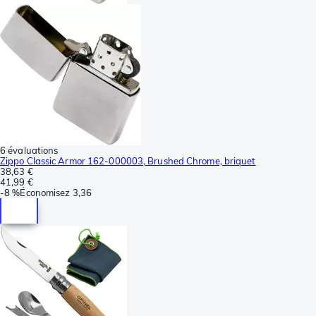
6 évaluations
Zippo Classic Armor 162-000003, Brushed Chrome, briquet
38,63 €
41,99 €
-
8 %
Économisez
3,36