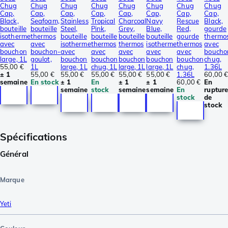
Chug
Chug
Chug
Chug
Chug
Chug
Chug
Chug
Cap,
Cap,
Cap,
Cap,
Cap,
Cap,
Cap,
Cap,
Black,
Seafoam,
Stainless
Tropical
Charcoal
Navy
Rescue
Black,
bouteille
bouteille
Steel,
Pink,
Grey,
Blue,
Red,
gourde
isotherme
thermos
bouteille
bouteille
bouteille
bouteille
gourde
thermo
avec
avec
isotherme
thermos
thermos
isotherme
thermos
avec
bouchon
bouchon-
avec
avec
avec
avec
avec
boucho
large, 1L
goulot,
bouchon
bouchon
bouchon
bouchon
bouchon
chug,
55,00 €
1L
large, 1L
chug, 1L
large, 1L
large, 1L
chug,
1.36L
± 1
55,00 €
55,00 €
55,00 €
55,00 €
55,00 €
1.36L
60,00 
semaine
En stock
± 1
En
± 1
± 1
60,00 €
En
semaine
stock
semaine
semaine
En
ruptur
stock
de
stock
Spécifications
Général
Marque
Yeti