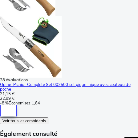
28 évaluations
Opinel Picnic+ Complete Set 002500 set pique-nique avec couteau de
poche
21,15 €
22,99 €
-
8 %
Économisez
1,84
Voir tous les combideals
Également consulté