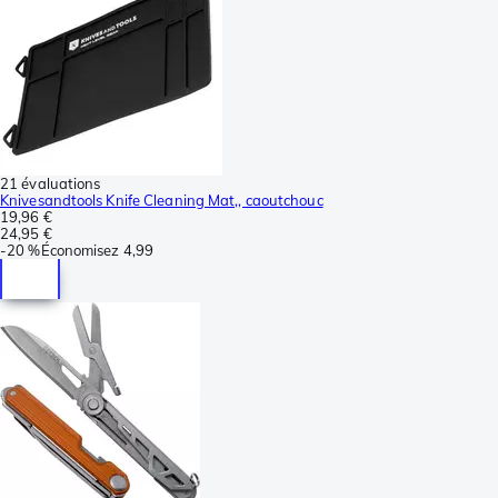
21 évaluations
Knivesandtools Knife Cleaning Mat,, caoutchouc
19,96 €
24,95 €
-
20 %
Économisez
4,99