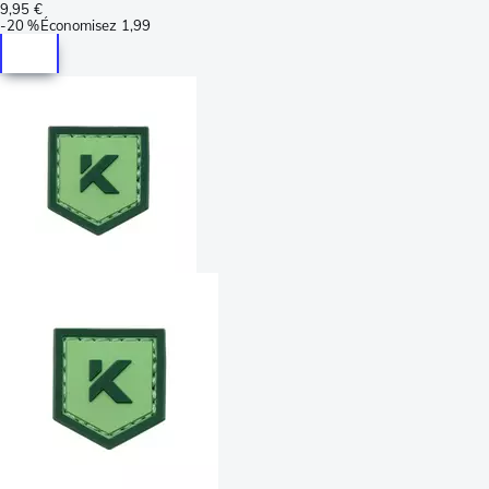
9,95 €
-
20 %
Économisez
1,99