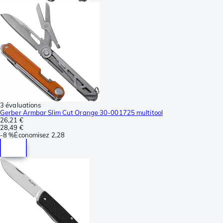
3 évaluations
Gerber Armbar Slim Cut Orange 30-001725 multitool
26,21 €
28,49 €
-
8 %
Économisez
2,28