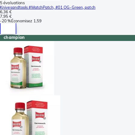
5 évaluations
Knivesandtools #MatchPatch, #01 OG-Green, patch
6,36 €
7,95 €
-
20 %
Économisez
1,59
champion