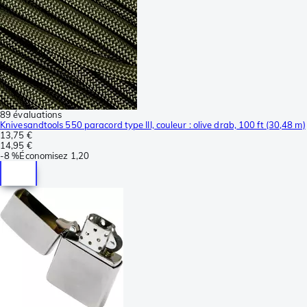
89 évaluations
Knivesandtools 550 paracord type III, couleur : olive drab, 100 ft (30,48 m)
13,75 €
14,95 €
-
8 %
Économisez
1,20