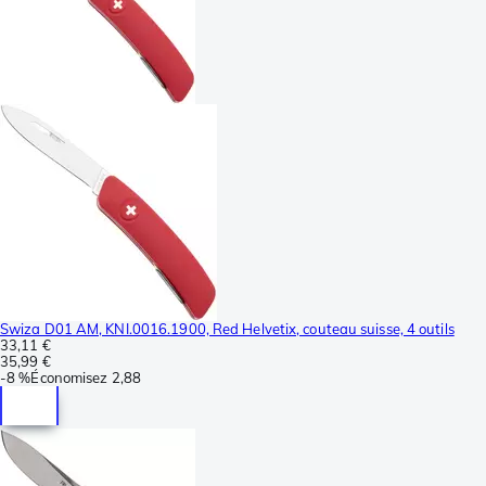
Swiza D01 AM, KNI.0016.1900, Red Helvetix, couteau suisse, 4 outils
33,11 €
35,99 €
-
8 %
Économisez
2,88