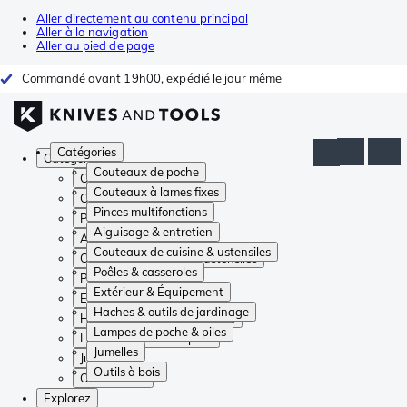
Aller directement au contenu principal
Aller à la navigation
Aller au pied de page
Commandé avant 19h00, expédié le jour même
Catégories
Catégories
Couteaux de poche
Couteaux de poche
Couteaux à lames fixes
Couteaux à lames fixes
Pinces multifonctions
Pinces multifonctions
Aiguisage & entretien
Aiguisage & entretien
Couteaux de cuisine & ustensiles
Couteaux de cuisine & ustensiles
Poêles & casseroles
Poêles & casseroles
Extérieur & Équipement
Extérieur & Équipement
Haches & outils de jardinage
Haches & outils de jardinage
Lampes de poche & piles
Lampes de poche & piles
Jumelles
Jumelles
Outils à bois
Outils à bois
Explorez