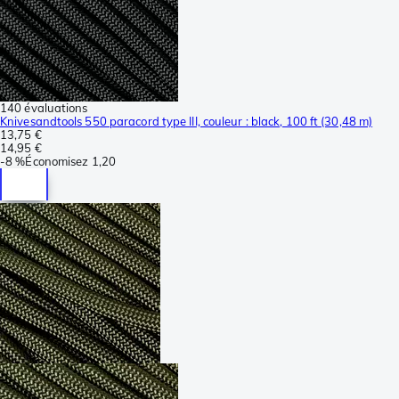
140 évaluations
Knivesandtools 550 paracord type III, couleur : black, 100 ft (30,48 m)
13,75 €
14,95 €
-
8 %
Économisez
1,20