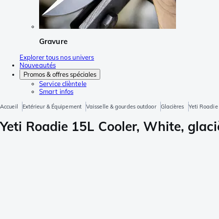
Gravure
Explorer tous nos univers
Nouveautés
Promos & offres spéciales
Service clièntele
Smart infos
Accueil
Extérieur & Équipement
Vaisselle & gourdes outdoor
Glacières
Yeti Roadie
Yeti Roadie 15L Cooler, White, glaci