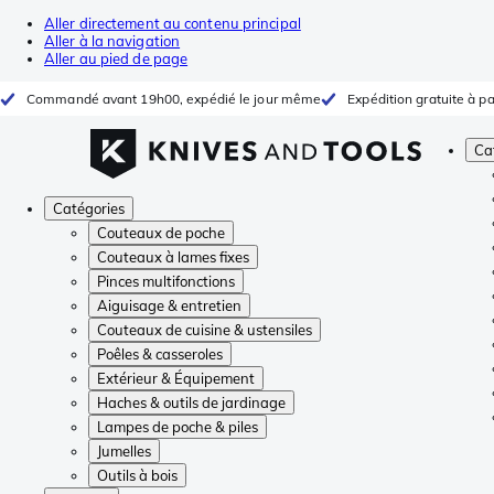
Aller directement au contenu principal
Aller à la navigation
Aller au pied de page
Commandé avant 19h00, expédié le jour même
Expédition gratuite à pa
Ca
Catégories
Couteaux de poche
Couteaux à lames fixes
Pinces multifonctions
Aiguisage & entretien
Couteaux de cuisine & ustensiles
Poêles & casseroles
Extérieur & Équipement
Haches & outils de jardinage
Lampes de poche & piles
Jumelles
Outils à bois