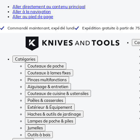
Aller directement au contenu principal
Aller à la navigation
Aller au pied de page
Commandé maintenant, expédié lundi
Expédition gratuite à partir de 75
Ca
Catégories
Couteaux de poche
Couteaux à lames fixes
Pinces multifonctions
Aiguisage & entretien
Couteaux de cuisine & ustensiles
Poêles & casseroles
Extérieur & Équipement
Haches & outils de jardinage
Lampes de poche & piles
Jumelles
Outils à bois