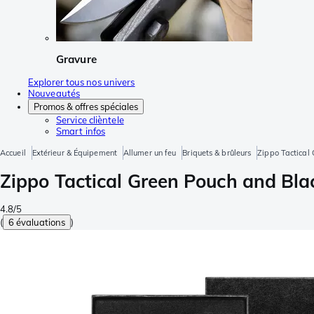
Gravure
Explorer tous nos univers
Nouveautés
Promos & offres spéciales
Service clièntele
Smart infos
Accueil
Extérieur & Équipement
Allumer un feu
Briquets & brûleurs
Zippo Tactical
Zippo Tactical Green Pouch and Bl
4.8/5
(
6 évaluations
)