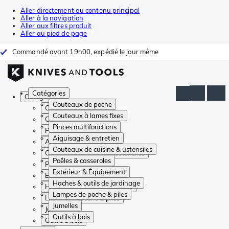
Aller directement au contenu principal
Aller à la navigation
Aller aux filtres produit
Aller au pied de page
Commandé avant 19h00, expédié le jour même
Catégories
Catégories
Couteaux de poche
Couteaux de poche
Couteaux à lames fixes
Couteaux à lames fixes
Pinces multifonctions
Pinces multifonctions
Aiguisage & entretien
Aiguisage & entretien
Couteaux de cuisine & ustensiles
Couteaux de cuisine & ustensiles
Poêles & casseroles
Poêles & casseroles
Extérieur & Équipement
Extérieur & Équipement
Haches & outils de jardinage
Haches & outils de jardinage
Lampes de poche & piles
Lampes de poche & piles
Jumelles
Jumelles
Outils à bois
Outils à bois