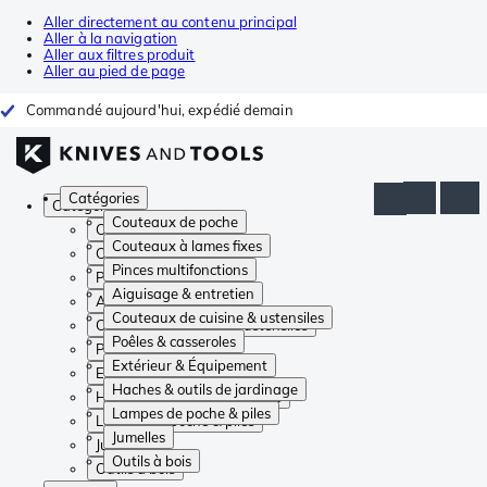
Aller directement au contenu principal
Aller à la navigation
Aller aux filtres produit
Aller au pied de page
Commandé aujourd'hui, expédié demain
Catégories
Catégories
Couteaux de poche
Couteaux de poche
Couteaux à lames fixes
Couteaux à lames fixes
Pinces multifonctions
Pinces multifonctions
Aiguisage & entretien
Aiguisage & entretien
Couteaux de cuisine & ustensiles
Couteaux de cuisine & ustensiles
Poêles & casseroles
Poêles & casseroles
Extérieur & Équipement
Extérieur & Équipement
Haches & outils de jardinage
Haches & outils de jardinage
Lampes de poche & piles
Lampes de poche & piles
Jumelles
Jumelles
Outils à bois
Outils à bois