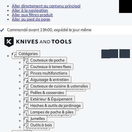
Aller directement au contenu principal
Aller à la navigation
Aller aux filtres produit
Aller au pied de page
Commandé avant 19h00, expédié le jour même
Catégories
Catégories
Couteaux de poche
Couteaux de poche
Couteaux à lames fixes
Couteaux à lames fixes
Pinces multifonctions
Pinces multifonctions
Aiguisage & entretien
Aiguisage & entretien
Couteaux de cuisine & ustensiles
Couteaux de cuisine & ustensiles
Poêles & casseroles
Poêles & casseroles
Extérieur & Équipement
Extérieur & Équipement
Haches & outils de jardinage
Haches & outils de jardinage
Lampes de poche & piles
Lampes de poche & piles
Jumelles
Jumelles
Outils à bois
Outils à bois