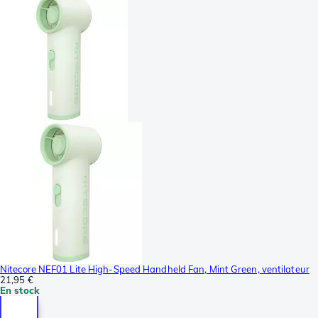
Nitecore NEF01 Lite High-Speed Handheld Fan, Mint Green, ventilateur
21,95 €
En stock