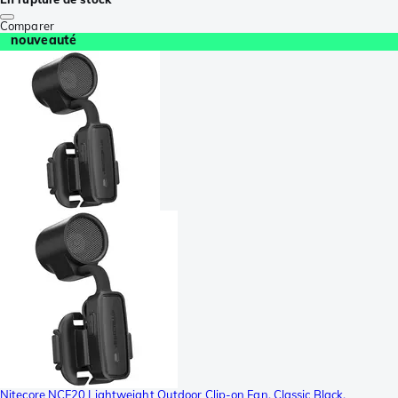
Comparer
nouveauté
Nitecore NCF20 Lightweight Outdoor Clip-on Fan, Classic Black,