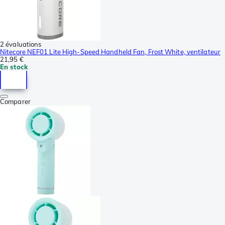
2 évaluations
Nitecore NEF01 Lite High-Speed Handheld Fan, Frost White, ventilateur
21,95 €
En stock
Comparer