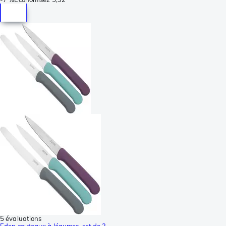
5 évaluations
Eden couteaux à légumes, set de 3