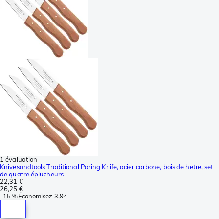
1 évaluation
Knivesandtools Traditional Paring Knife, acier carbone, bois de hetre, set
de quatre éplucheurs
22,31 €
26,25 €
-
15 %
Économisez
3,94