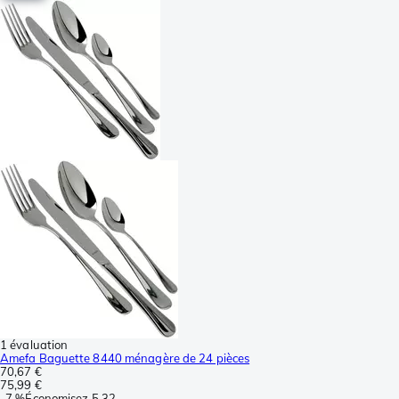
1 évaluation
Amefa Baguette 8440 ménagère de 24 pièces
70,67 €
75,99 €
-
7 %
Économisez
5,32