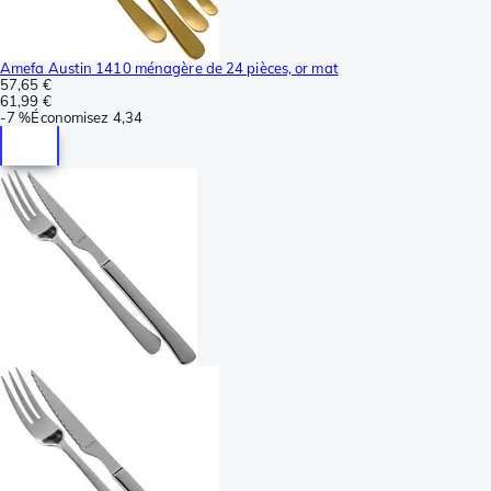
Amefa Austin 1410 ménagère de 24 pièces, or mat
57,65 €
61,99 €
-
7 %
Économisez
4,34