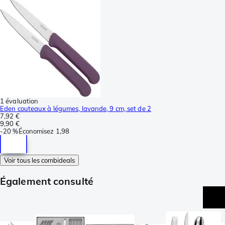
1 évaluation
Eden couteaux à légumes, lavande, 9 cm, set de 2
7,92 €
9,90 €
-
20 %
Économisez
1,98
Voir tous les combideals
Également consulté