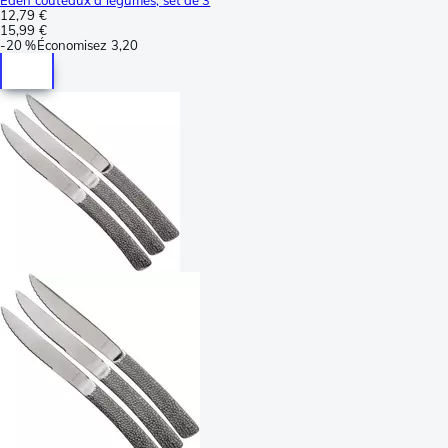
12,79 €
15,99 €
-
20 %
Économisez
3,20