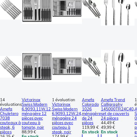
14
Victorinox
1 évaluation
Amefa
Amefa Trend
évaluations
Swiss Modern
Victorinox
Colorado
Calligraphy
é
Amefa
6.9093.11W.12,
Swiss Modern
1026
145000TR24C40,
Chuletero
ménagère 12
6.9093.12W.24,
ménagère
set de couverts
S
7038
pièces avec
ménagère 24
de 24
24 pièces
couteaux à
couteau à
pièces avec
pièces
44,49 €
c
steak, 6
tomate, noir
couteau à
119,99 €
49,99 €
p
pièces
88,99 €
steak, noir
En stock
En stock
e
16,25 €
En stock
174,99 €
p