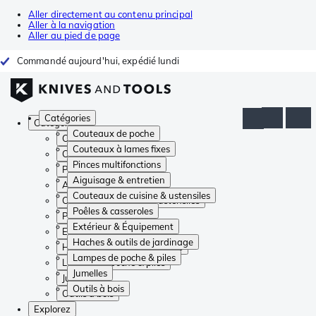
Aller directement au contenu principal
Aller à la navigation
Aller au pied de page
Commandé aujourd'hui, expédié lundi
Catégories
Catégories
Couteaux de poche
Couteaux de poche
Couteaux à lames fixes
Couteaux à lames fixes
Pinces multifonctions
Pinces multifonctions
Aiguisage & entretien
Aiguisage & entretien
Couteaux de cuisine & ustensiles
Couteaux de cuisine & ustensiles
Poêles & casseroles
Poêles & casseroles
Extérieur & Équipement
Extérieur & Équipement
Haches & outils de jardinage
Haches & outils de jardinage
Lampes de poche & piles
Lampes de poche & piles
Jumelles
Jumelles
Outils à bois
Outils à bois
Explorez