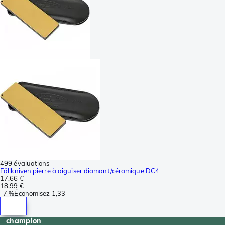
499 évaluations
Fällkniven pierre à aiguiser diamant/céramique DC4
17,66 €
18,99 €
-
7 %
Économisez
1,33
champion