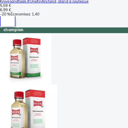
Knivesandtools #OneKnifeStand, stand à couteaux
5,59 €
6,99 €
-
20 %
Économisez
1,40
champion