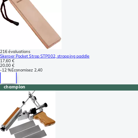
216 évaluations
Skerper Pocket Strop STP002, stropping paddle
17,60 €
20,00 €
-
12 %
Économisez
2,40
champion