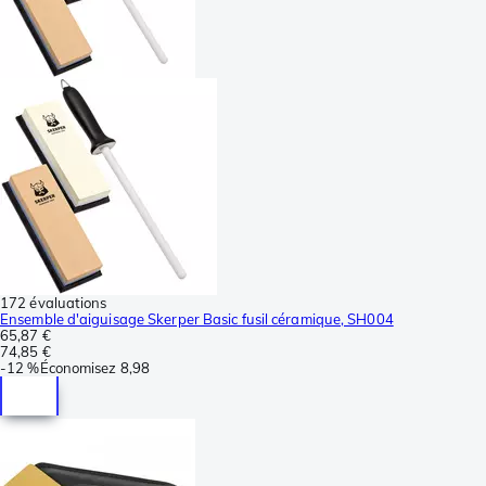
172 évaluations
Ensemble d'aiguisage Skerper Basic fusil céramique, SH004
65,87 €
74,85 €
-
12 %
Économisez
8,98