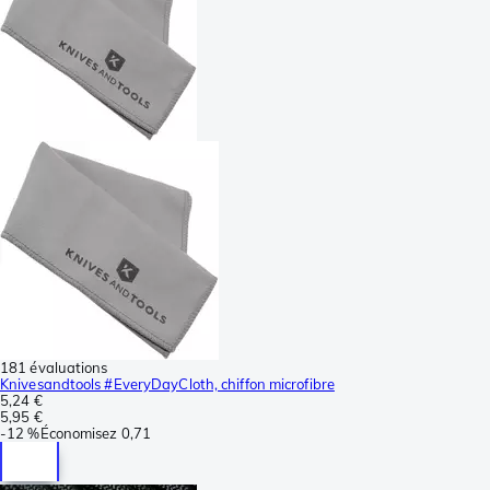
181 évaluations
Knivesandtools #EveryDayCloth, chiffon microfibre
5,24 €
5,95 €
-
12 %
Économisez
0,71