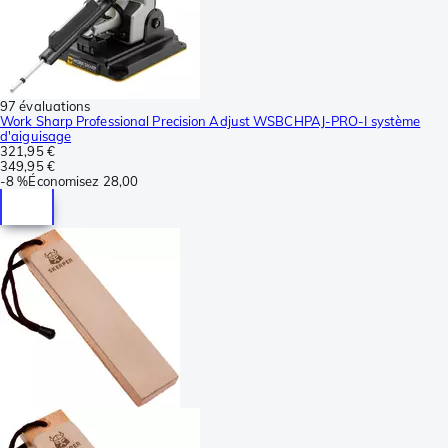
97 évaluations
Work Sharp Professional Precision Adjust WSBCHPAJ-PRO-I système
d'aiguisage
321,95 €
349,95 €
-
8 %
Économisez
28,00