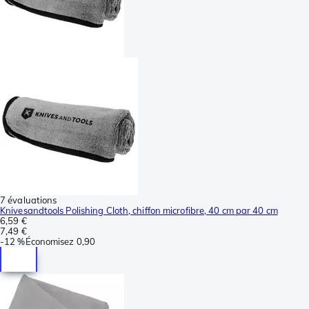
7 évaluations
Knivesandtools Polishing Cloth, chiffon microfibre, 40 cm par 40 cm
6,59 €
7,49 €
-
12 %
Économisez
0,90