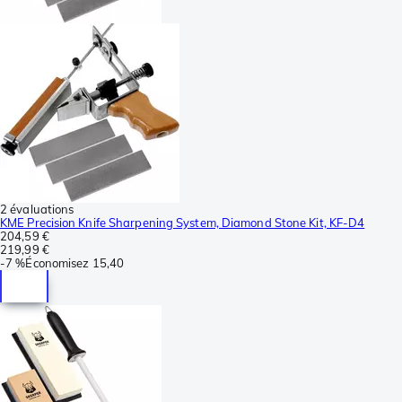
2 évaluations
KME Precision Knife Sharpening System, Diamond Stone Kit, KF-D4
204,59 €
219,99 €
-
7 %
Économisez
15,40