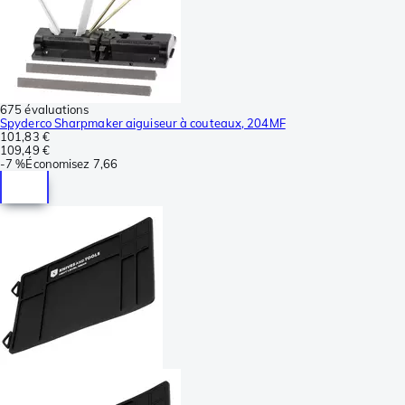
675 évaluations
Spyderco Sharpmaker aiguiseur à couteaux, 204MF
101,83 €
109,49 €
-
7 %
Économisez
7,66