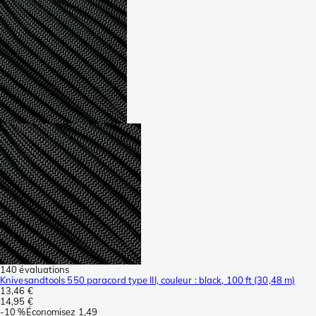
140 évaluations
Knivesandtools 550 paracord type III, couleur : black, 100 ft (30,48 m)
13,46 €
14,95 €
-
10 %
Économisez
1,49