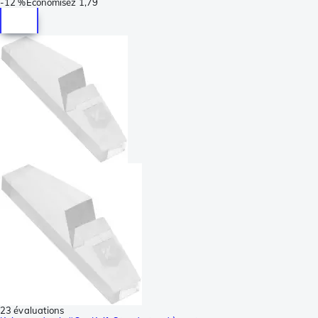
-
12 %
Économisez
1,79
23 évaluations