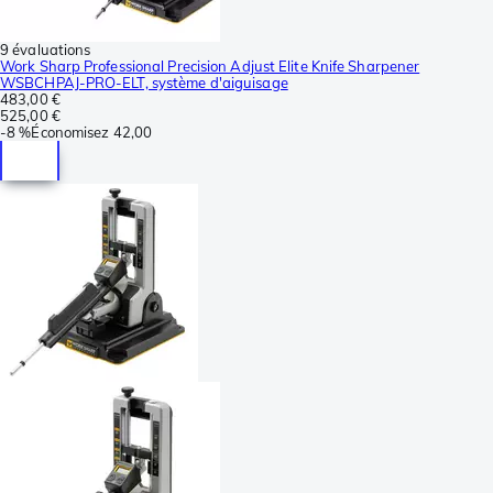
9 évaluations
Work Sharp Professional Precision Adjust Elite Knife Sharpener
WSBCHPAJ-PRO-ELT, système d'aiguisage
483,00 €
525,00 €
-
8 %
Économisez
42,00