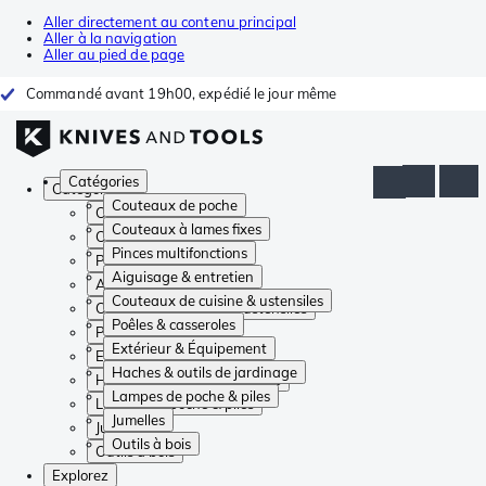
Aller directement au contenu principal
Aller à la navigation
Aller au pied de page
Commandé avant 19h00, expédié le jour même
Catégories
Catégories
Couteaux de poche
Couteaux de poche
Couteaux à lames fixes
Couteaux à lames fixes
Pinces multifonctions
Pinces multifonctions
Aiguisage & entretien
Aiguisage & entretien
Couteaux de cuisine & ustensiles
Couteaux de cuisine & ustensiles
Poêles & casseroles
Poêles & casseroles
Extérieur & Équipement
Extérieur & Équipement
Haches & outils de jardinage
Haches & outils de jardinage
Lampes de poche & piles
Lampes de poche & piles
Jumelles
Jumelles
Outils à bois
Outils à bois
Explorez