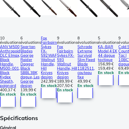
10
6
Fox
9
8
5
9
évaluations
évaluations
Fairbairn
évaluations
évaluations
évaluations
évalu
ANV M500
Spartan
Sykes
Fox
Schrade
KA-BAR
Cold 
Anthropoid
Blades
FX-
Fairbairn
Extreme
Model 4 EK
Count
DLC Elmax,
George
592WAF
Sykes FX-
Survival
44 dague
Tac I
Black
Raider
Wallnut
593
Slim Fixed
tactique
10BC
Handle,
Dagger
Handle,
Wallnut
Blade
156,99 €
dagu
M500-001,
Black
Hill
Handle, Hill
1182511,
159,49 €
69,49
Black
SBBL3BK
Knives
Knives
couteau
En stock
En st
Kydex
dague, Les
design
design
fixe
Sheath,
George
242,99 €
189,99 €
49,99 €
poignard
design
En stock
207,50 €
En stock
400,37 €
139,99 €
En stock
En stock
En stock
Spécifications
Général