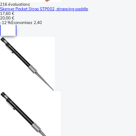
216 évaluations
Skerper Pocket Strop STP002, stropping paddle
17,60 €
20,00 €
-
12 %
Économisez
2,40