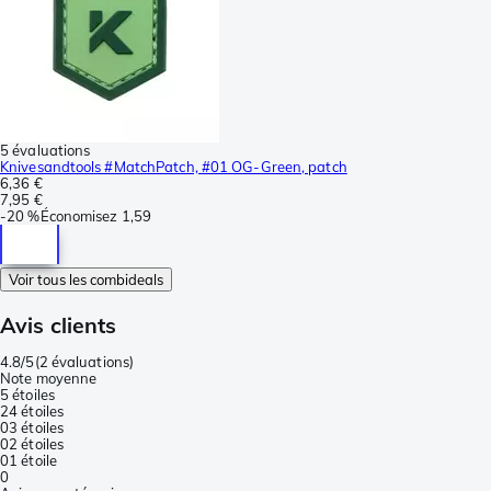
5 évaluations
Knivesandtools #MatchPatch, #01 OG-Green, patch
6,36 €
7,95 €
-
20 %
Économisez
1,59
Voir tous les combideals
Avis clients
4.8/5
(
2 évaluations
)
Note moyenne
5 étoiles
2
4 étoiles
0
3 étoiles
0
2 étoiles
0
1 étoile
0