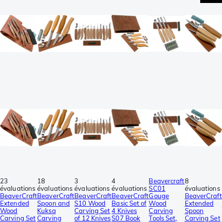
23
18
3
4
Beavercraft
8
évaluations
évaluations
évaluations
évaluations
SC01
évaluations
BeaverCraft
BeaverCraft
BeaverCraft
BeaverCraft
Gouge
BeaverCraft
Extended
Spoon and
S10 Wood
Basic Set of
Wood
Extended
Wood
Kuksa
Carving Set
4 Knives
Carving
Spoon
Carving Set
Carving
of 12 Knives
S07 Book
Tools Set,
Carving Set