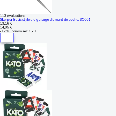
113 évaluations
Skerper Basic stylo d'aiguisage diamant de poche, SO001
13,16 €
14,95 €
-
12 %
Économisez
1,79