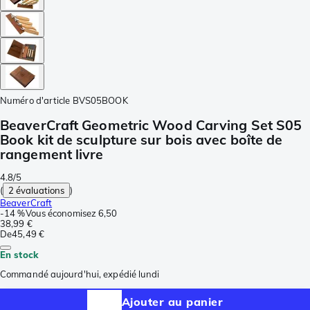
Numéro d'article
BVS05BOOK
BeaverCraft Geometric Wood Carving Set S05
Book kit de sculpture sur bois avec boîte de
rangement livre
4.8/5
(
2 évaluations
)
BeaverCraft
-
14 %
Vous économisez
6,50
38,99 €
De
45,49 €
En stock
Commandé aujourd'hui, expédié lundi
Ajouter au panier