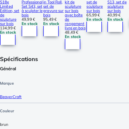
S18x
Professional
in Tool Roll,
kit de
set de
S13, set de
Limited
Set S43, set
set de
sculpture
sculpture
sculpture
Edition, set
à sculpter le
gravure sur
sur bois
sur bois
sur bois
de
bois
bois
avec boîte
65,99 €
40,99 €
sculpture
49,99 €
95,49 €
de
En stock
En stock
sur bois
En stock
En stock
rangement
134,99 €
livre en bois
En stock
48,49 €
En stock
Spécifications
Général
Marque
BeaverCraft
Couleur
brun