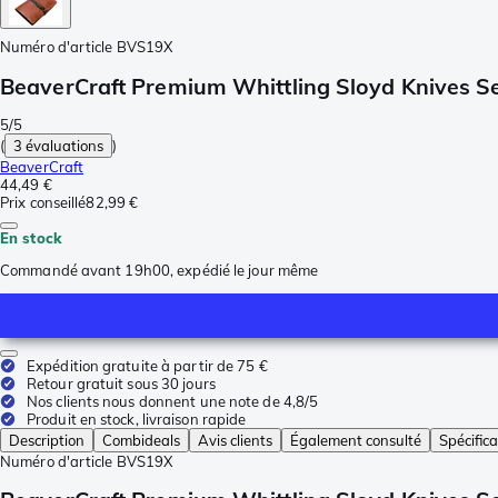
Numéro d'article
BVS19X
BeaverCraft Premium Whittling Sloyd Knives Set
5/5
(
3 évaluations
)
BeaverCraft
44,49 €
Prix conseillé
82,99 €
En stock
Commandé avant 19h00, expédié le jour même
Expédition gratuite à partir de 75 €
Retour gratuit sous 30 jours
Nos clients nous donnent une note de 4,8/5
Produit en stock, livraison rapide
Description
Combideals
Avis clients
Également consulté
Spécifica
Numéro d'article
BVS19X