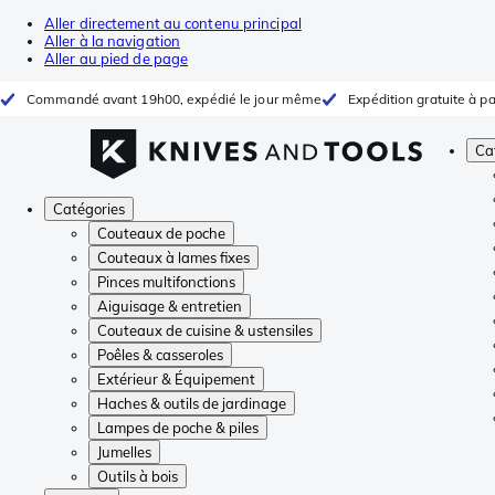
Aller directement au contenu principal
Aller à la navigation
Aller au pied de page
Commandé avant 19h00, expédié le jour même
Expédition gratuite à pa
Ca
Catégories
Couteaux de poche
Couteaux à lames fixes
Pinces multifonctions
Aiguisage & entretien
Couteaux de cuisine & ustensiles
Poêles & casseroles
Extérieur & Équipement
Haches & outils de jardinage
Lampes de poche & piles
Jumelles
Outils à bois