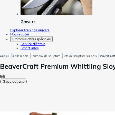
Gravure
Explorer tous nos univers
Nouveautés
Promos & offres spéciales
Service clièntele
Smart infos
Accueil
Outils à bois
Couteaux de sculpture
Sets de sculpture sur bois
BeaverCraft
BeaverCraft Premium Whittling Sloyd
5/5
(
3 évaluations
)