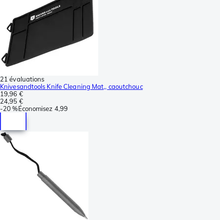
21 évaluations
Knivesandtools Knife Cleaning Mat,, caoutchouc
19,96 €
24,95 €
-
20 %
Économisez
4,99