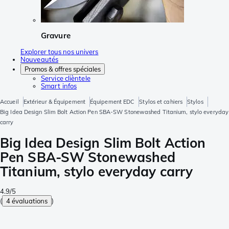
Gravure
Explorer tous nos univers
Nouveautés
Promos & offres spéciales
Service clièntele
Smart infos
Accueil
Extérieur & Équipement
Équipement EDC
Stylos et cahiers
Stylos
Big Idea Design Slim Bolt Action Pen SBA-SW Stonewashed Titanium, stylo everyday
carry
Big Idea Design Slim Bolt Action
Pen SBA-SW Stonewashed
Titanium, stylo everyday carry
4.9/5
(
4 évaluations
)