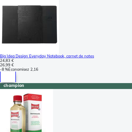
Big Idea Design Everyday Notebook, carnet de notes
24,83 €
26,99 €
-
8 %
Économisez
2,16
champion