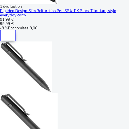
1 évaluation
Big Idea Design Slim Bolt Action Pen SBA-BK Black Titanium, stylo
everyday carry
91,99 €
99,99 €
-
8 %
Économisez
8,00