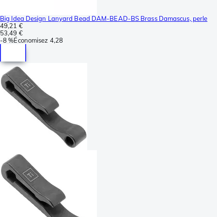
Big Idea Design Lanyard Bead DAM-BEAD-BS Brass Damascus, perle
49,21 €
53,49 €
-
8 %
Économisez
4,28