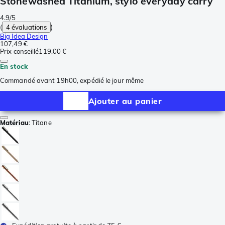
Stonewashed Titanium, stylo everyday carry
4.9/5
(
4 évaluations
)
Big Idea Design
107,49 €
Prix conseillé
119,00 €
En stock
Commandé avant 19h00, expédié le jour même
Ajouter au panier
Matériau
:
Titane