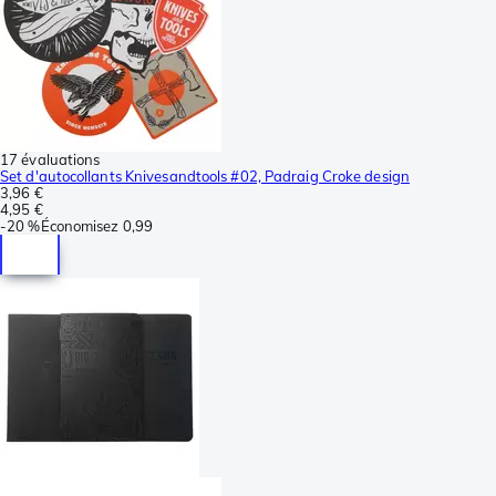
17 évaluations
Set d'autocollants Knivesandtools #02, Padraig Croke design
3,96 €
4,95 €
-
20 %
Économisez
0,99