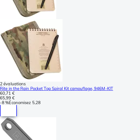
2 évaluations
Rite in the Rain Pocket Top Spiral Kit camouflage, 946M-KIT
60,71 €
65,99 €
-
8 %
Économisez
5,28