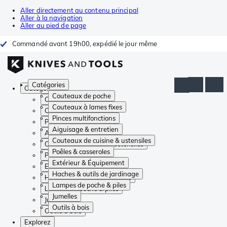
Aller directement au contenu principal
Aller à la navigation
Aller au pied de page
Commandé avant 19h00, expédié le jour même
Catégories
Catégories
Couteaux de poche
Couteaux de poche
Couteaux à lames fixes
Couteaux à lames fixes
Pinces multifonctions
Pinces multifonctions
Aiguisage & entretien
Aiguisage & entretien
Couteaux de cuisine & ustensiles
Couteaux de cuisine & ustensiles
Poêles & casseroles
Poêles & casseroles
Extérieur & Équipement
Extérieur & Équipement
Haches & outils de jardinage
Haches & outils de jardinage
Lampes de poche & piles
Lampes de poche & piles
Jumelles
Jumelles
Outils à bois
Outils à bois
Explorez