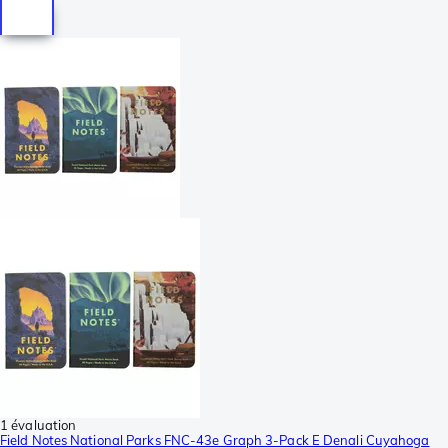
1 évaluation
Field Notes National Parks FNC-43e Graph 3-Pack E Denali Cuyahoga