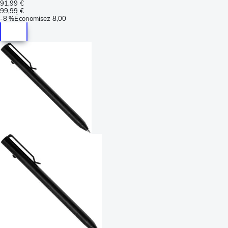
91,99 €
99,99 €
-
8 %
Économisez
8,00