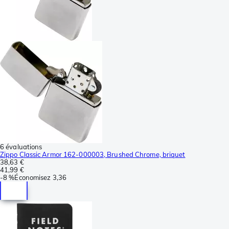
6 évaluations
Zippo Classic Armor 162-000003, Brushed Chrome, briquet
38,63 €
41,99 €
-
8 %
Économisez
3,36