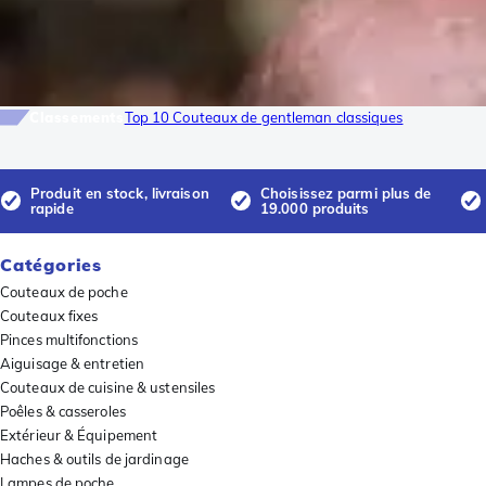
Classements
Top 10 Couteaux de gentleman classiques
Produit en stock, livraison
Choisissez parmi plus de
rapide
19.000 produits
Catégories
Couteaux de poche
Couteaux fixes
Pinces multifonctions
Aiguisage & entretien
Couteaux de cuisine & ustensiles
Poêles & casseroles
Extérieur & Équipement
Haches & outils de jardinage
Lampes de poche