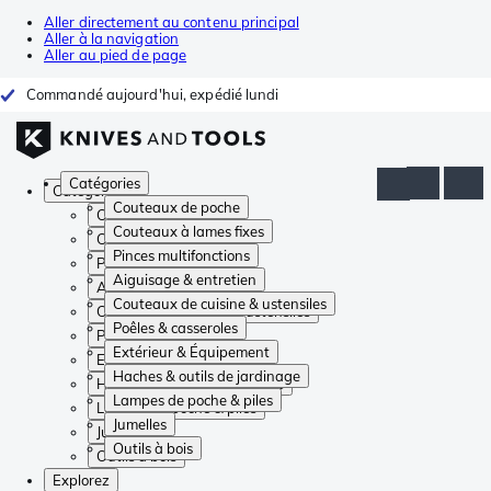
Aller directement au contenu principal
Aller à la navigation
Aller au pied de page
Commandé aujourd'hui, expédié lundi
Catégories
Catégories
Couteaux de poche
Couteaux de poche
Couteaux à lames fixes
Couteaux à lames fixes
Pinces multifonctions
Pinces multifonctions
Aiguisage & entretien
Aiguisage & entretien
Couteaux de cuisine & ustensiles
Couteaux de cuisine & ustensiles
Poêles & casseroles
Poêles & casseroles
Extérieur & Équipement
Extérieur & Équipement
Haches & outils de jardinage
Haches & outils de jardinage
Lampes de poche & piles
Lampes de poche & piles
Jumelles
Jumelles
Outils à bois
Outils à bois
Explorez