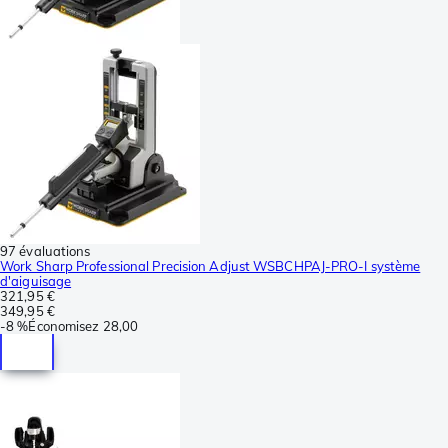
97 évaluations
Work Sharp Professional Precision Adjust WSBCHPAJ-PRO-I système
d'aiguisage
321,95 €
349,95 €
-
8 %
Économisez
28,00