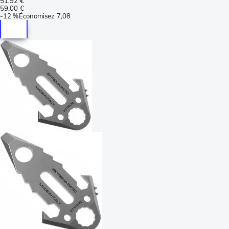
51,92 €
59,00 €
-
12 %
Économisez
7,08