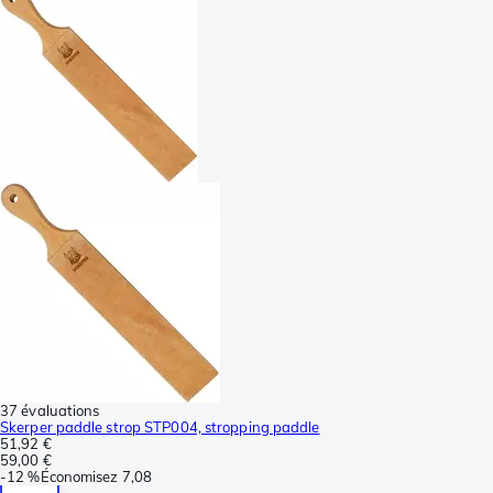
37 évaluations
Skerper paddle strop STP004, stropping paddle
51,92 €
59,00 €
-
12 %
Économisez
7,08