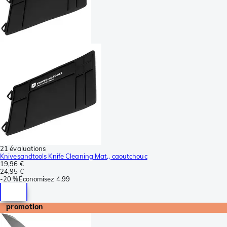
21 évaluations
Knivesandtools Knife Cleaning Mat,, caoutchouc
19,96 €
24,95 €
-
20 %
Économisez
4,99
promotion