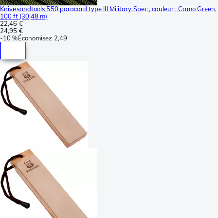
Knivesandtools 550 paracord type III Military Spec , couleur : Camo Green,
100 ft (30,48 m)
22,46 €
24,95 €
-
10 %
Économisez
2,49