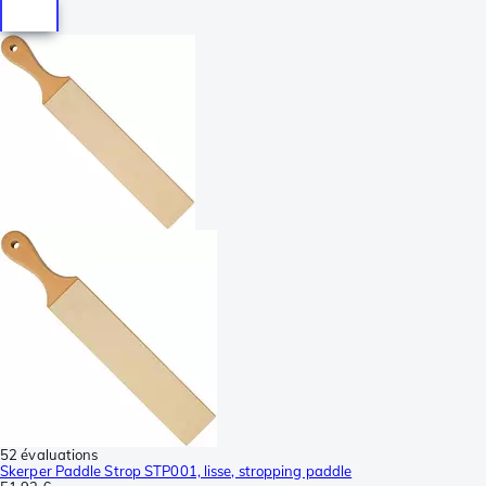
52 évaluations
Skerper Paddle Strop STP001, lisse, stropping paddle