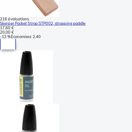
216 évaluations
Skerper Pocket Strop STP002, stropping paddle
17,60 €
20,00 €
-
12 %
Économisez
2,40