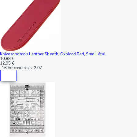
Knivesandtools Leather Sheath, Oxblood Red, Small, étui
10,88 €
12,95 €
-
16 %
Économisez
2,07