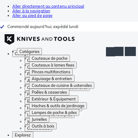
Aller directement au contenu principal
Aller à la navigation
Aller au pied de page
Commandé aujourd'hui, expédié lundi
Catégories
Catégories
Couteaux de poche
Couteaux de poche
Couteaux à lames fixes
Couteaux à lames fixes
Pinces multifonctions
Pinces multifonctions
Aiguisage & entretien
Aiguisage & entretien
Couteaux de cuisine & ustensiles
Couteaux de cuisine & ustensiles
Poêles & casseroles
Poêles & casseroles
Extérieur & Équipement
Extérieur & Équipement
Haches & outils de jardinage
Haches & outils de jardinage
Lampes de poche & piles
Lampes de poche & piles
Jumelles
Jumelles
Outils à bois
Outils à bois
Explorez