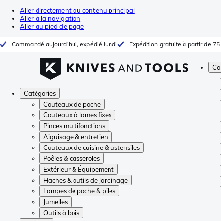
Aller directement au contenu principal
Aller à la navigation
Aller au pied de page
Commandé aujourd'hui, expédié lundi
Expédition gratuite à partir de 75
Ca
Catégories
Couteaux de poche
Couteaux à lames fixes
Pinces multifonctions
Aiguisage & entretien
Couteaux de cuisine & ustensiles
Poêles & casseroles
Extérieur & Équipement
Haches & outils de jardinage
Lampes de poche & piles
Jumelles
Outils à bois