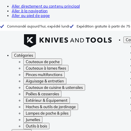
Aller directement au contenu principal
Aller à la navigation
Aller au pied de page
Commandé aujourd'hui, expédié lundi
Expédition gratuite à partir de 75
Ca
Catégories
Couteaux de poche
Couteaux à lames fixes
Pinces multifonctions
Aiguisage & entretien
Couteaux de cuisine & ustensiles
Poêles & casseroles
Extérieur & Équipement
Haches & outils de jardinage
Lampes de poche & piles
Jumelles
Outils à bois