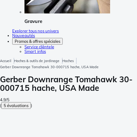
Gravure
Explorer tous nos univers
Nouveautés
Promos & offres spéciales
Service clièntele
Smart infos
Accueil
Haches & outils de jardinage
Haches
Gerber Downrange Tomahawk 30-000715 hache, USA Made
Gerber Downrange Tomahawk 30-
000715 hache, USA Made
4.9/5
(
5 évaluations
)