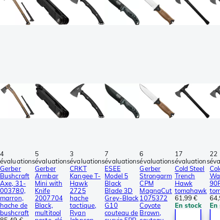
4
5
3
7
6
17
22
évaluations
évaluations
évaluations
évaluations
évaluations
évaluations
éva
Gerber
Gerber
CRKT
ESEE
Gerber
Cold Steel
Col
Bushcraft
Armbar
Kangee T-
Model 5
Strongarm
Trench
Wa
Axe, 31-
Mini with
Hawk
Black
CPM
Hawk
90
003780,
Knife
2725
Blade 3D
MagnaCut
tomahawk
to
marron,
2007704
hache
Grey-Black
1075372
61,99 €
64,
hache de
Black,
tactique,
G10
Coyote
En stock
En 
bushcraft
multitool
Ryan
couteau de
Brown,
85,49 €
porte-clé
Johnson
survie 5PB-
couteau