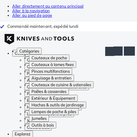
Aller directement au contenu principal
Aller à la navigation
Aller au pied de page
Commandé maintenant, expédié lundi
Catégories
Catégories
Couteaux de poche
Couteaux de poche
Couteaux à lames fixes
Couteaux à lames fixes
Pinces multifonctions
Pinces multifonctions
Aiguisage & entretien
Aiguisage & entretien
Couteaux de cuisine & ustensiles
Couteaux de cuisine & ustensiles
Poêles & casseroles
Poêles & casseroles
Extérieur & Équipement
Extérieur & Équipement
Haches & outils de jardinage
Haches & outils de jardinage
Lampes de poche & piles
Lampes de poche & piles
Jumelles
Jumelles
Outils à bois
Outils à bois
Explorez