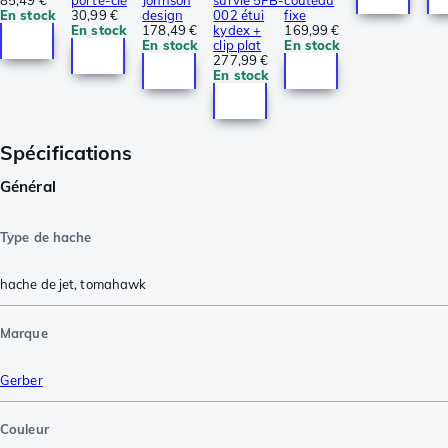
En stock
30,99 €
design
002 étui
fixe
En stock
178,49 €
kydex +
169,99 €
En stock
clip plat
En stock
277,99 €
En stock
Spécifications
Général
Type de hache
hache de jet
,
tomahawk
Marque
Gerber
Couleur