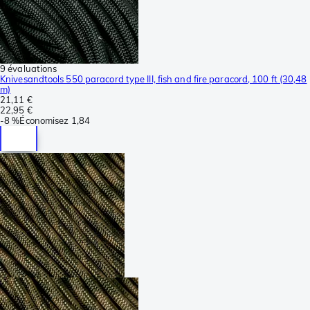
9 évaluations
Knivesandtools 550 paracord type III, fish and fire paracord, 100 ft (30,48
m)
21,11 €
22,95 €
-
8 %
Économisez
1,84