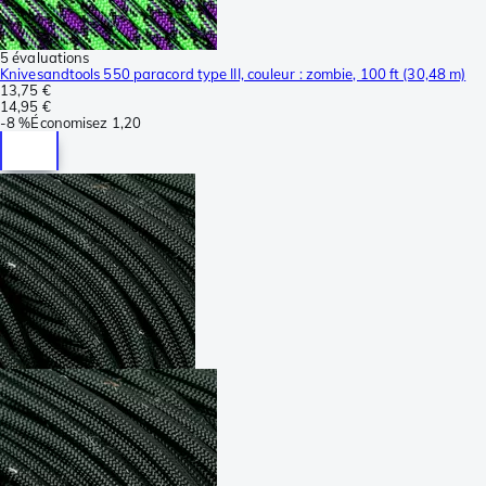
5 évaluations
Knivesandtools 550 paracord type III, couleur : zombie, 100 ft (30,48 m)
13,75 €
14,95 €
-
8 %
Économisez
1,20