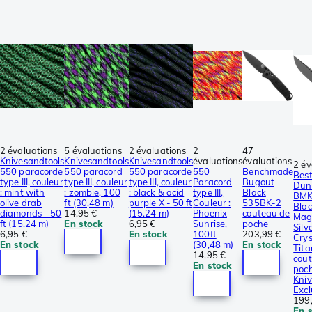
2 évaluations
5 évaluations
2 évaluations
2
47
Knivesandtools
Knivesandtools
Knivesandtools
évaluations
évaluations
2 év
550 paracorde
550 paracord
550 paracorde
550
Benchmade
Bes
type III, couleur
type III, couleur
type III, couleur
Paracord
Bugout
Dun
: mint with
: zombie, 100
: black & acid
type III,
Black
BMK
olive drab
ft (30,48 m)
purple X - 50 ft
Couleur :
535BK-2
Bla
diamonds - 50
14,95 €
(15.24 m)
Phoenix
couteau de
Mag
ft (15.24 m)
En stock
6,95 €
Sunrise,
poche
Silv
6,95 €
En stock
100ft
203,99 €
Crys
En stock
(30,48 m)
En stock
Tita
14,95 €
cou
En stock
poc
Kniv
Excl
199
En 