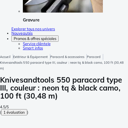
Gravure
Explorer tous nos univers
Nouveautés
Promos & offres spéciales
Service clièntele
Smart infos
Accueil
Extérieur & Équipement
Paracord & accessoires
Paracord
Knivesandtools 550 paracord type III, couleur : neon tq & black camo, 100 ft (30,48
m)
Knivesandtools 550 paracord type
III, couleur : neon tq & black camo,
100 ft (30,48 m)
4.5/5
(
1 évaluation
)