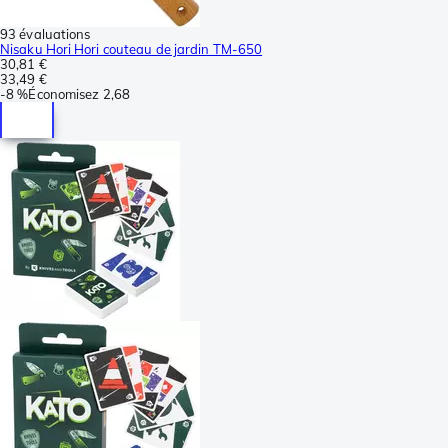
93 évaluations
Nisaku Hori Hori couteau de jardin TM-650
30,81 €
33,49 €
-
8 %
Économisez
2,68