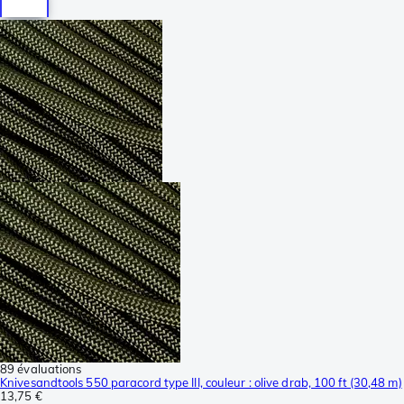
89 évaluations
Knivesandtools 550 paracord type III, couleur : olive drab, 100 ft (30,48 m)
13,75 €