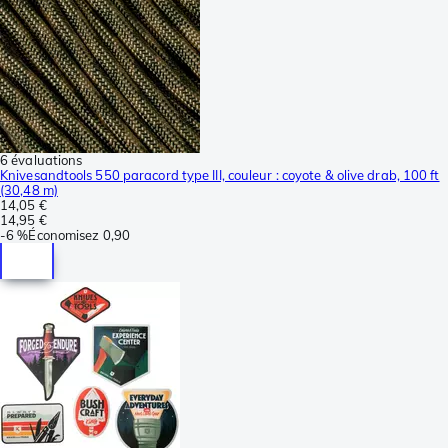
6 évaluations
Knivesandtools 550 paracord type III, couleur : coyote & olive drab, 100 ft
(30,48 m)
14,05 €
14,95 €
-
6 %
Économisez
0,90