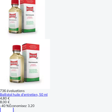
736 évaluations
Ballistol huile d'entretien, 50 ml
4,80 €
8,00 €
-
40 %
Économisez
3,20