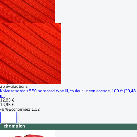
25 évaluations
Knivesandtools 550 paracord type III, couleur : neon orange, 100 ft (30,48
m)
12,83 €
13,95 €
-
8 %
Économisez
1,12
champion