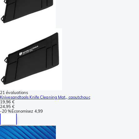
21 évaluations
Knivesandtools Knife Cleaning Mat,, caoutchouc
19,96 €
24,95 €
-
20 %
Économisez
4,99