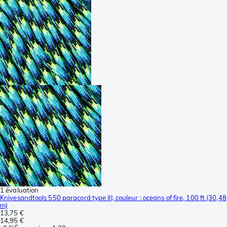
1 évaluation
Knivesandtools 550 paracord type III, couleur : oceans of fire, 100 ft (30,48
m)
13,75 €
14,95 €