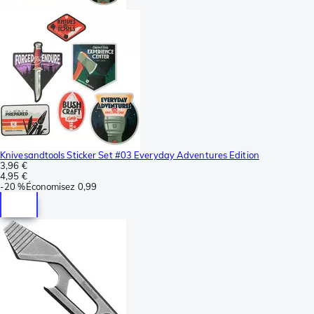
Knivesandtools Sticker Set #03 Everyday Adventures Edition
3,96 €
4,95 €
-
20 %
Économisez
0,99