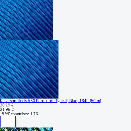
Knivesandtools 550 Paracorde Type III, Blue, 164ft (50 m)
20,19 €
21,95 €
-
8 %
Économisez
1,76