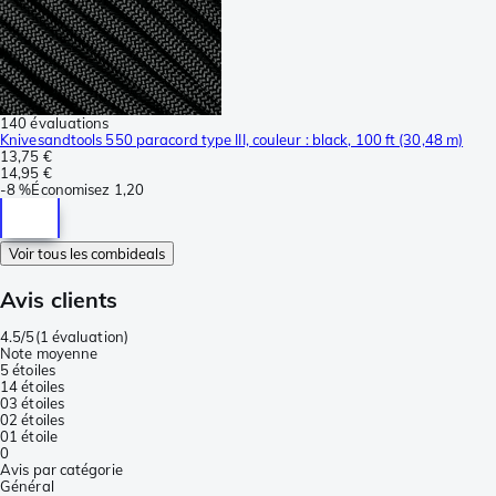
140 évaluations
Knivesandtools 550 paracord type III, couleur : black, 100 ft (30,48 m)
13,75 €
14,95 €
-
8 %
Économisez
1,20
Voir tous les combideals
Avis clients
4.5/5
(
1 évaluation
)
Note moyenne
5 étoiles
1
4 étoiles
0
3 étoiles
0
2 étoiles
0
1 étoile
0
Avis par catégorie
Général