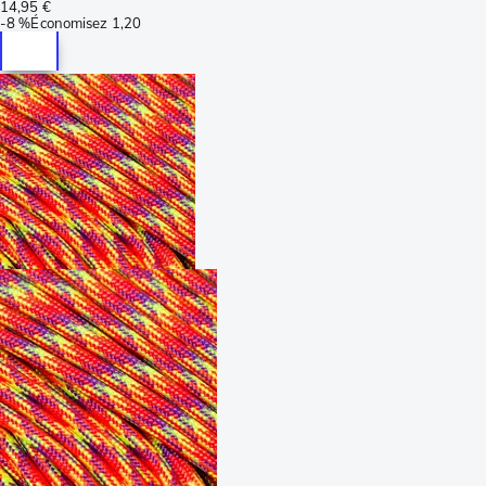
14,95 €
-
8 %
Économisez
1,20