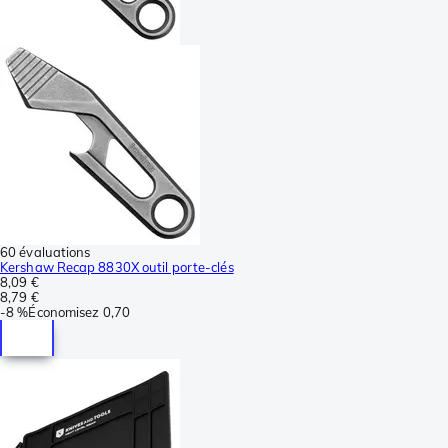
60 évaluations
Kershaw Recap 8830X outil porte-clés
8,09 €
8,79 €
-
8 %
Économisez
0,70