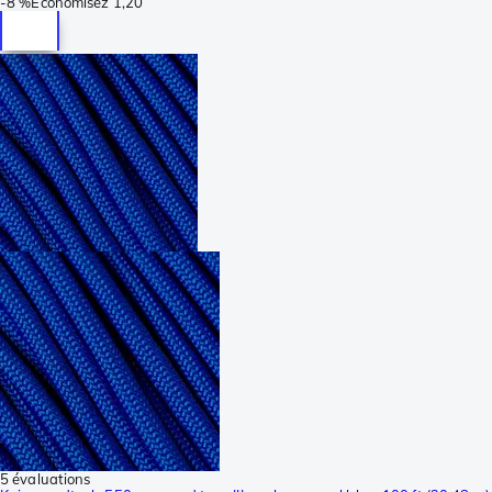
-
8 %
Économisez
1,20
5 évaluations