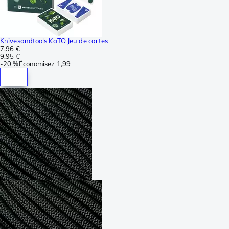
Knivesandtools KaTO Jeu de cartes
7,96 €
9,95 €
-
20 %
Économisez
1,99