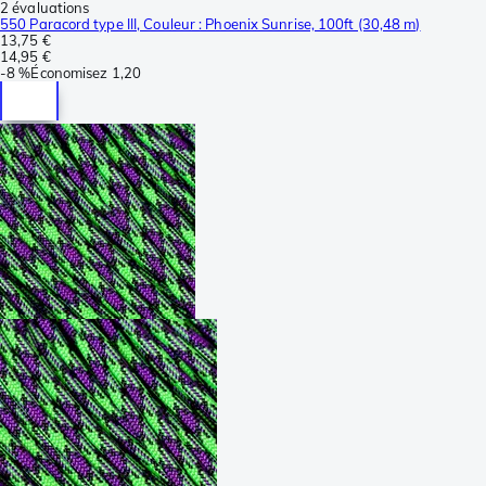
2 évaluations
550 Paracord type III, Couleur : Phoenix Sunrise, 100ft (30,48 m)
13,75 €
14,95 €
-
8 %
Économisez
1,20