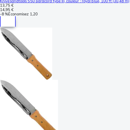
Knivesandtools 550 paracord type III, couleur : royal blue, 100 ft (30,48 m)
13,75 €
14,95 €
-
8 %
Économisez
1,20