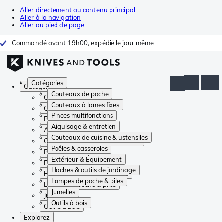
Aller directement au contenu principal
Aller à la navigation
Aller au pied de page
Commandé avant 19h00, expédié le jour même
Catégories
Catégories
Couteaux de poche
Couteaux de poche
Couteaux à lames fixes
Couteaux à lames fixes
Pinces multifonctions
Pinces multifonctions
Aiguisage & entretien
Aiguisage & entretien
Couteaux de cuisine & ustensiles
Couteaux de cuisine & ustensiles
Poêles & casseroles
Poêles & casseroles
Extérieur & Équipement
Extérieur & Équipement
Haches & outils de jardinage
Haches & outils de jardinage
Lampes de poche & piles
Lampes de poche & piles
Jumelles
Jumelles
Outils à bois
Outils à bois
Explorez