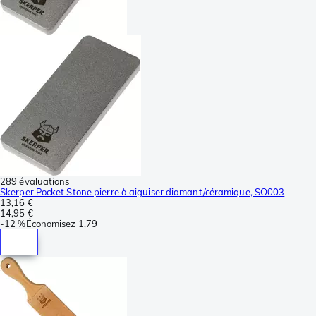
289 évaluations
Skerper Pocket Stone pierre à aiguiser diamant/céramique, SO003
13,16 €
14,95 €
-
12 %
Économisez
1,79