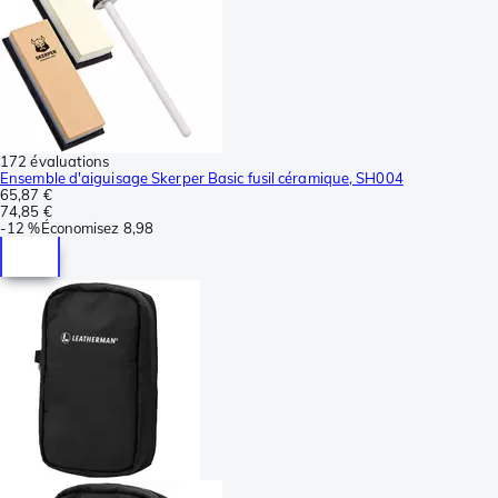
172 évaluations
Ensemble d'aiguisage Skerper Basic fusil céramique, SH004
65,87 €
74,85 €
-
12 %
Économisez
8,98