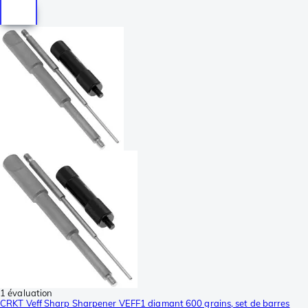
1 évaluation
CRKT Veff Sharp Sharpener VEFF1 diamant 600 grains, set de barres