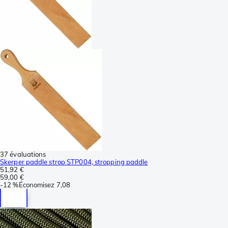
37 évaluations
Skerper paddle strop STP004, stropping paddle
51,92 €
59,00 €
-
12 %
Économisez
7,08