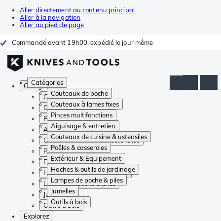
Aller directement au contenu principal
Aller à la navigation
Aller au pied de page
Commandé avant 19h00, expédié le jour même
Catégories
Catégories
Couteaux de poche
Couteaux de poche
Couteaux à lames fixes
Couteaux à lames fixes
Pinces multifonctions
Pinces multifonctions
Aiguisage & entretien
Aiguisage & entretien
Couteaux de cuisine & ustensiles
Couteaux de cuisine & ustensiles
Poêles & casseroles
Poêles & casseroles
Extérieur & Équipement
Extérieur & Équipement
Haches & outils de jardinage
Haches & outils de jardinage
Lampes de poche & piles
Lampes de poche & piles
Jumelles
Jumelles
Outils à bois
Outils à bois
Explorez