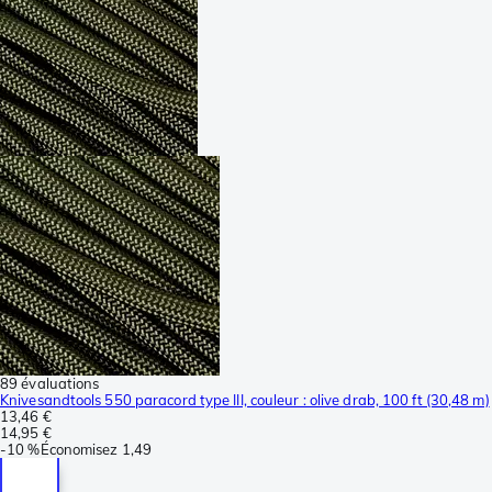
89 évaluations
Knivesandtools 550 paracord type III, couleur : olive drab, 100 ft (30,48 m)
13,46 €
14,95 €
-
10 %
Économisez
1,49