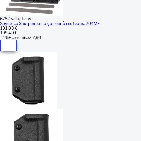
675 évaluations
Spyderco Sharpmaker aiguiseur à couteaux, 204MF
101,83 €
109,49 €
-
7 %
Économisez
7,66