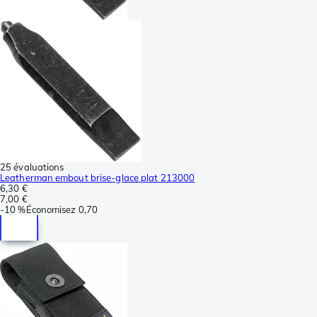
25 évaluations
Leatherman embout brise-glace plat 213000
6,30 €
7,00 €
-
10 %
Économisez
0,70