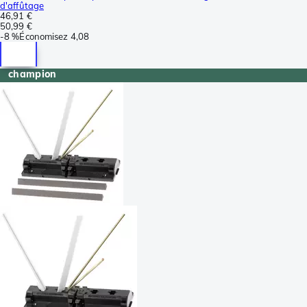
d'affûtage
46,91 €
50,99 €
-
8 %
Économisez
4,08
champion