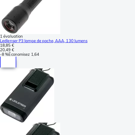
1 évaluation
Ledlenser P3 lampe de poche, AAA, 130 lumens
18,85 €
20,49 €
-
8 %
Économisez
1,64