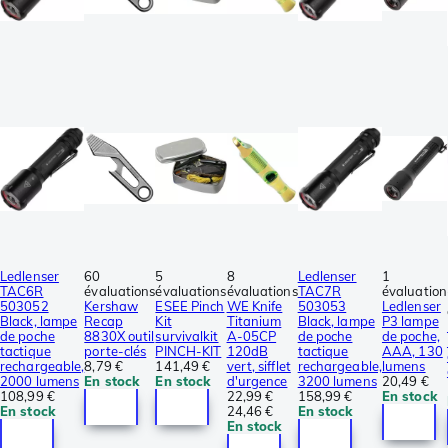
Ledlenser
60
5
8
Ledlenser
1
TAC6R
évaluations
évaluations
évaluations
TAC7R
évaluation
503052
Kershaw
ESEE Pinch
WE Knife
503053
Ledlenser
Black, lampe
Recap
Kit
Titanium
Black, lampe
P3 lampe
de poche
8830X outil
survivalkit
A-05CP
de poche
de poche,
tactique
porte-clés
PINCH-KIT
120dB
tactique
AAA, 130
rechargeable,
8,79 €
141,49 €
vert, sifflet
rechargeable,
lumens
2000 lumens
En stock
En stock
d'urgence
3200 lumens
20,49 €
108,99 €
22,99 €
158,99 €
En stock
En stock
24,46 €
En stock
En stock