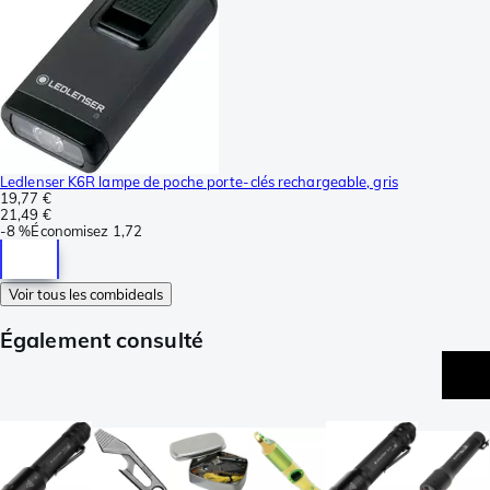
Ledlenser K6R lampe de poche porte-clés rechargeable, gris
19,77 €
21,49 €
-
8 %
Économisez
1,72
Voir tous les combideals
Également consulté