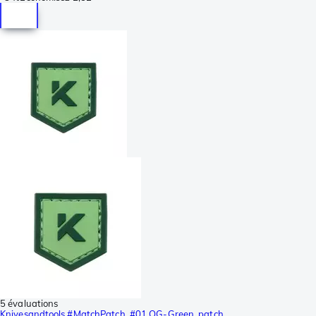
5 évaluations
Knivesandtools #MatchPatch, #01 OG-Green, patch