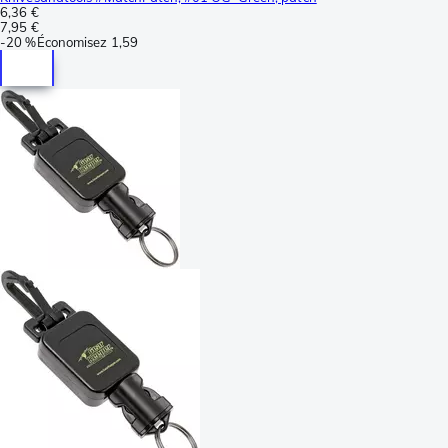
6,36 €
7,95 €
-
20 %
Économisez
1,59