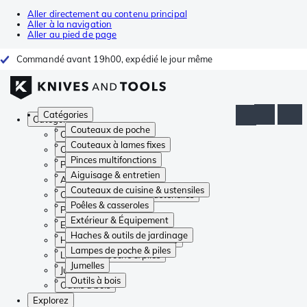
Aller directement au contenu principal
Aller à la navigation
Aller au pied de page
Commandé avant 19h00, expédié le jour même
Catégories
Catégories
Couteaux de poche
Couteaux de poche
Couteaux à lames fixes
Couteaux à lames fixes
Pinces multifonctions
Pinces multifonctions
Aiguisage & entretien
Aiguisage & entretien
Couteaux de cuisine & ustensiles
Couteaux de cuisine & ustensiles
Poêles & casseroles
Poêles & casseroles
Extérieur & Équipement
Extérieur & Équipement
Haches & outils de jardinage
Haches & outils de jardinage
Lampes de poche & piles
Lampes de poche & piles
Jumelles
Jumelles
Outils à bois
Outils à bois
Explorez