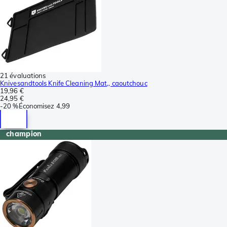
21 évaluations
Knivesandtools Knife Cleaning Mat,, caoutchouc
19,96 €
24,95 €
-
20 %
Économisez
4,99
champion