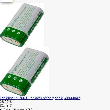
Ledlenser 21700 Li-ion accu rechargeable, 4.800mAh
28,97 €
31,49 €
-
8 %
Économisez
2,52