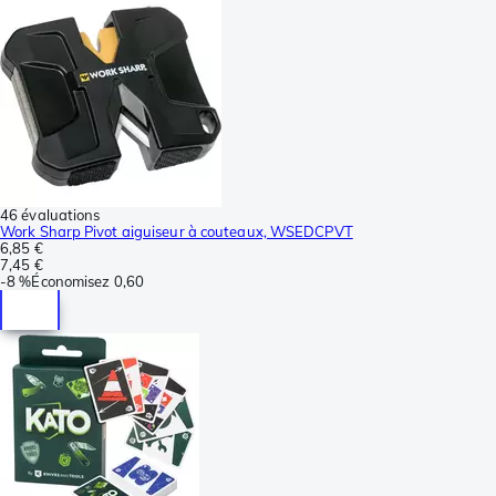
46 évaluations
Work Sharp Pivot aiguiseur à couteaux, WSEDCPVT
6,85 €
7,45 €
-
8 %
Économisez
0,60