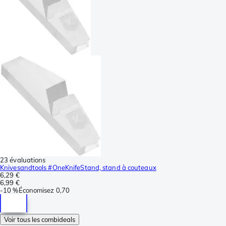
23 évaluations
Knivesandtools #OneKnifeStand, stand à couteaux
6,29 €
6,99 €
-
10 %
Économisez
0,70
Voir tous les combideals