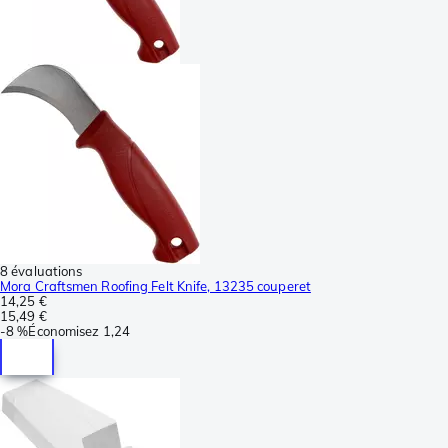
8 évaluations
Mora Craftsmen Roofing Felt Knife, 13235 couperet
14,25 €
15,49 €
-
8 %
Économisez
1,24