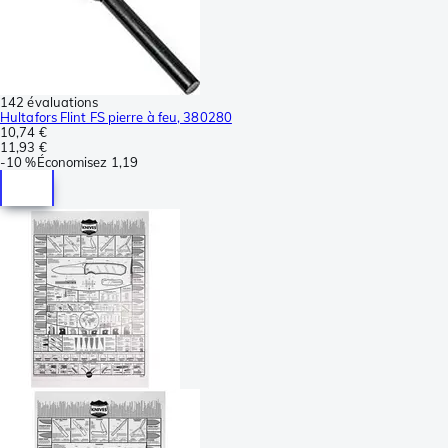
142 évaluations
Hultafors Flint FS pierre à feu, 380280
10,74 €
11,93 €
-
10 %
Économisez
1,19