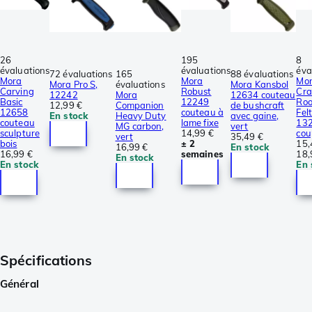
26
195
8
évaluations
évaluations
éva
72 évaluations
165
88 évaluations
Mora
Mora
Mo
Mora Pro S,
évaluations
Mora Kansbol
Carving
Robust
Cra
12242
Mora
12634 couteau
Basic
12249
Roo
12,99 €
Companion
de bushcraft
12658
couteau à
Felt
En stock
Heavy Duty
avec gaine,
couteau
lame fixe
13
MG carbon,
vert
sculpture
14,99 €
cou
vert
35,49 €
bois
± 2
15,
16,99 €
En stock
16,99 €
semaines
18,
En stock
En stock
En 
Spécifications
Général