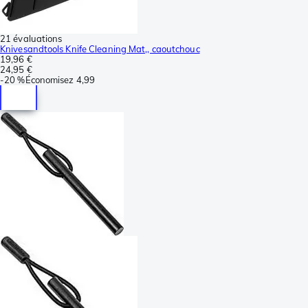
21 évaluations
Knivesandtools Knife Cleaning Mat,, caoutchouc
19,96 €
24,95 €
-
20 %
Économisez
4,99