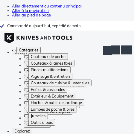
Aller directement au contenu principal
Aller à la navigation
Aller au pied de page
Commandé aujourd'hui, expédié demain
Catégories
Catégories
Couteaux de poche
Couteaux de poche
Couteaux à lames fixes
Couteaux à lames fixes
Pinces multifonctions
Pinces multifonctions
Aiguisage & entretien
Aiguisage & entretien
Couteaux de cuisine & ustensiles
Couteaux de cuisine & ustensiles
Poêles & casseroles
Poêles & casseroles
Extérieur & Équipement
Extérieur & Équipement
Haches & outils de jardinage
Haches & outils de jardinage
Lampes de poche & piles
Lampes de poche & piles
Jumelles
Jumelles
Outils à bois
Outils à bois
Explorez