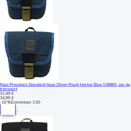
Nocs Provisions Standard Issue 25mm Pouch Harbor Blue 338881, sac de
transport
31,49 €
34,99 €
-
10 %
Économisez
3,50