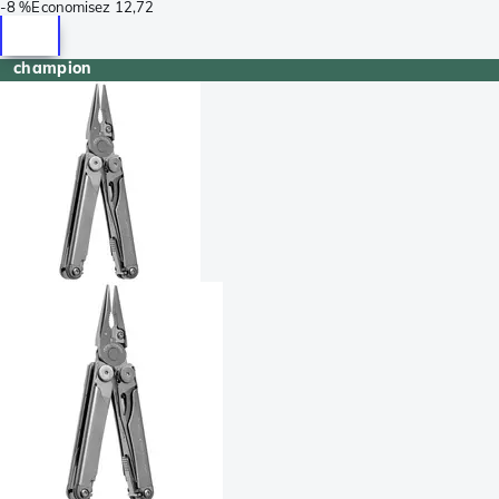
-
8 %
Économisez
12,72
champion