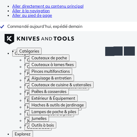
Aller directement au contenu principal
Aller à la navigation
Aller au pied de page
Commandé aujourd'hui, expédié demain
Catégories
Catégories
Couteaux de poche
Couteaux de poche
Couteaux à lames fixes
Couteaux à lames fixes
Pinces multifonctions
Pinces multifonctions
Aiguisage & entretien
Aiguisage & entretien
Couteaux de cuisine & ustensiles
Couteaux de cuisine & ustensiles
Poêles & casseroles
Poêles & casseroles
Extérieur & Équipement
Extérieur & Équipement
Haches & outils de jardinage
Haches & outils de jardinage
Lampes de poche & piles
Lampes de poche & piles
Jumelles
Jumelles
Outils à bois
Outils à bois
Explorez