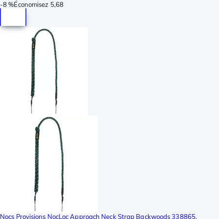
-
8 %
Économisez
5,68
Nocs Provisions NocLoc Approach Neck Strap Backwoods 338865,