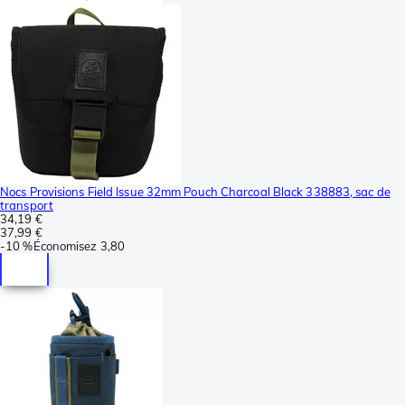
Nocs Provisions Field Issue 32mm Pouch Charcoal Black 338883, sac de
transport
34,19 €
37,99 €
-
10 %
Économisez
3,80