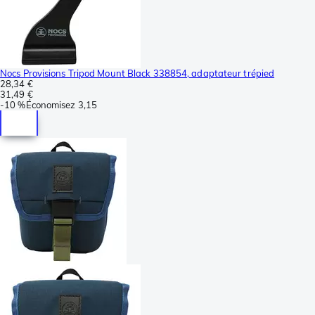
Nocs Provisions Tripod Mount Black 338854, adaptateur trépied
28,34 €
31,49 €
-
10 %
Économisez
3,15