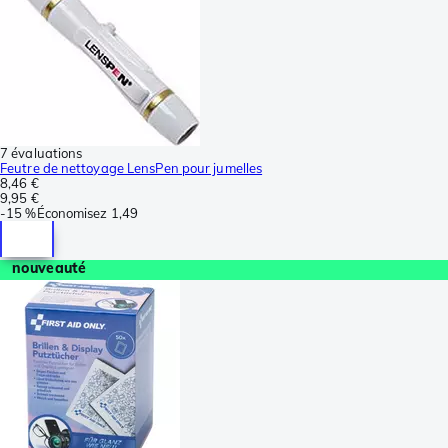
7 évaluations
Feutre de nettoyage LensPen pour jumelles
8,46 €
9,95 €
-
15 %
Économisez
1,49
nouveauté