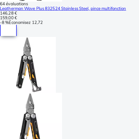
64 évaluations
Leatherman Wave Plus 832524 Stainless Steel, pince multifonction
146,28 €
159,00 €
-
8 %
Économisez
12,72