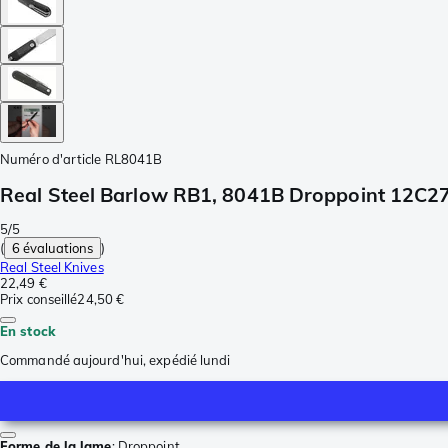
Numéro d'article
RL8041B
Real Steel Barlow RB1, 8041B Droppoint 12C27,
5/5
(
6 évaluations
)
Real Steel Knives
22,49 €
Prix conseillé
24,50 €
En stock
Commandé aujourd'hui, expédié lundi
Forme de la lame
:
Droppoint