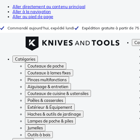
Aller directement au contenu principal
Aller à la navigation
Aller au pied de page
Commandé aujourd'hui, expédié lundi
Expédition gratuite à partir de 75
Ca
Catégories
Couteaux de poche
Couteaux à lames fixes
Pinces multifonctions
Aiguisage & entretien
Couteaux de cuisine & ustensiles
Poêles & casseroles
Extérieur & Équipement
Haches & outils de jardinage
Lampes de poche & piles
Jumelles
Outils à bois