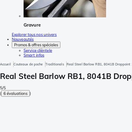
Gravure
Explorer tous nos univers
Nouveautés
Promos & offres spéciales
Service clièntele
Smart infos
Accueil
Couteaux de poche
Traditionals
Real Steel Barlow RB1, 8041B Droppoint 1
Real Steel Barlow RB1, 8041B Dropp
5/5
(
6 évaluations
)