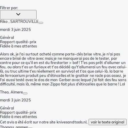
Filtrer par
:
Riko
, SARTROUVILLE
mardi 3 juin 2025
Général
Rapport qualité-prix
Fidèle à mes attentes
Alors ok, je l'ai surtout acheté comme porte-clés brise vitre, je n'ai pas
encore brisé de vitre avec mais je ne manquerai pas de le tester, par
contre pour ce qu'il en est du firestarter > bof ! T'es pas prêt d'allumer un
feu, ou alors t'es un furieux et t'as décidé qu't'allumerai un feu avec celui-
là, ou truc ultime t'es réellement en survival et t'as que celui-là. la barre
de ferrocerium produit peu d'étincelles et le grattoir ne racle pas assez, je
l'ai aussi testé avec le dos de mon Gerber avec lequel j'ai fait des feu sans
difficulté, mais là, même mon Zippo fait plus d'étincelles que la barre ! Lol
Theo
, Almere
mardi 3 juin 2025
Général
Rapport qualité-prix
Fidèle à mes attentes
Cet avis a été écrit sur notre site knivesandtools.nl,
voir le texte original
Thomas
, ommen