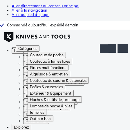
Aller directement au contenu principal
Aller à la navigation
Aller au pied de page
Commandé aujourd'hui, expédié demain
Catégories
Catégories
Couteaux de poche
Couteaux de poche
Couteaux à lames fixes
Couteaux à lames fixes
Pinces multifonctions
Pinces multifonctions
Aiguisage & entretien
Aiguisage & entretien
Couteaux de cuisine & ustensiles
Couteaux de cuisine & ustensiles
Poêles & casseroles
Poêles & casseroles
Extérieur & Équipement
Extérieur & Équipement
Haches & outils de jardinage
Haches & outils de jardinage
Lampes de poche & piles
Lampes de poche & piles
Jumelles
Jumelles
Outils à bois
Outils à bois
Explorez