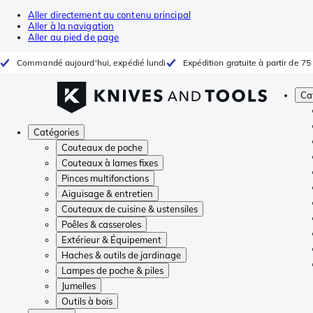
Aller directement au contenu principal
Aller à la navigation
Aller au pied de page
Commandé aujourd'hui, expédié lundi
Expédition gratuite à partir de 75
Ca
Catégories
Couteaux de poche
Couteaux à lames fixes
Pinces multifonctions
Aiguisage & entretien
Couteaux de cuisine & ustensiles
Poêles & casseroles
Extérieur & Équipement
Haches & outils de jardinage
Lampes de poche & piles
Jumelles
Outils à bois