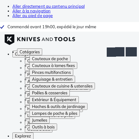
Aller directement au contenu principal
Aller à la navigation
Aller au pied de page
Commandé avant 19h00, expédié le jour même
Catégories
Catégories
Couteaux de poche
Couteaux de poche
Couteaux à lames fixes
Couteaux à lames fixes
Pinces multifonctions
Pinces multifonctions
Aiguisage & entretien
Aiguisage & entretien
Couteaux de cuisine & ustensiles
Couteaux de cuisine & ustensiles
Poêles & casseroles
Poêles & casseroles
Extérieur & Équipement
Extérieur & Équipement
Haches & outils de jardinage
Haches & outils de jardinage
Lampes de poche & piles
Lampes de poche & piles
Jumelles
Jumelles
Outils à bois
Outils à bois
Explorez