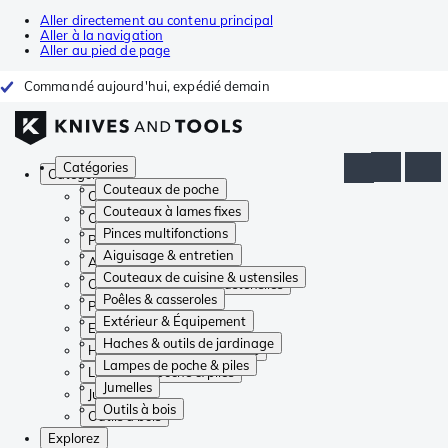
Aller directement au contenu principal
Aller à la navigation
Aller au pied de page
Commandé aujourd'hui, expédié demain
Catégories
Catégories
Couteaux de poche
Couteaux de poche
Couteaux à lames fixes
Couteaux à lames fixes
Pinces multifonctions
Pinces multifonctions
Aiguisage & entretien
Aiguisage & entretien
Couteaux de cuisine & ustensiles
Couteaux de cuisine & ustensiles
Poêles & casseroles
Poêles & casseroles
Extérieur & Équipement
Extérieur & Équipement
Haches & outils de jardinage
Haches & outils de jardinage
Lampes de poche & piles
Lampes de poche & piles
Jumelles
Jumelles
Outils à bois
Outils à bois
Explorez