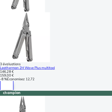
3 évaluations
Leatherman 2H Wave Plus multitool
146,28 €
159,00 €
-
8 %
Économisez
12,72
champion