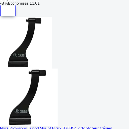
-
8 %
Économisez
11,61
Nocs Provisions Tripod Mount Black 338854, adaptateur trépied