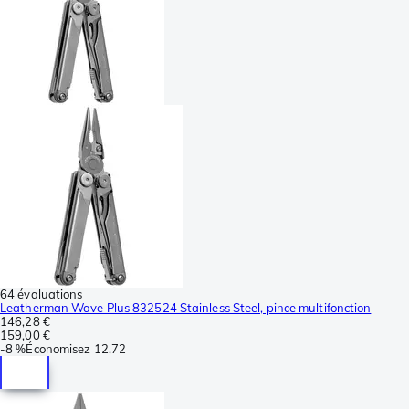
64 évaluations
Leatherman Wave Plus 832524 Stainless Steel, pince multifonction
146,28 €
159,00 €
-
8 %
Économisez
12,72