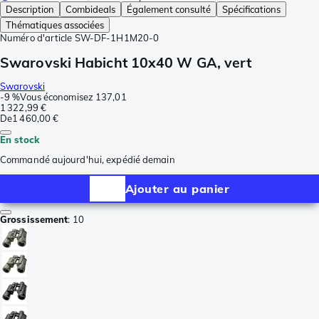
Description
Combideals
Également consulté
Spécifications
Thématiques associées
Numéro d'article
SW-DF-1H1M20-0
Swarovski Habicht 10x40 W GA, vert
Swarovski
-
9 %
Vous économisez
137,01
1 322,99 €
De
1 460,00 €
En stock
Commandé aujourd'hui, expédié demain
Ajouter au panier
Grossissement
:
10