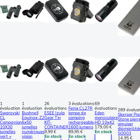
1
1
26
3 évaluations
69
évaluation
évaluation
évaluations
Fenix CL27R
évaluations
289 évalua
Swarovski
Bushnell
ESEE Izula
lampe de
Eden
Skerper Po
CL
Equinox-Z2
Gear Tin
camping
monoculaire
Stone pierr
Companion
6x50
KIT-
rechargeable,
HD 10x42
aiguiser
10X30
jumelles
CONTAINER
1600 lumens
179,00 €
diamant/cé
jumelles
numériques
9,99 €
89,95 €
En stock
SO003
vert +
vision
En stock
En stock
14,95 €