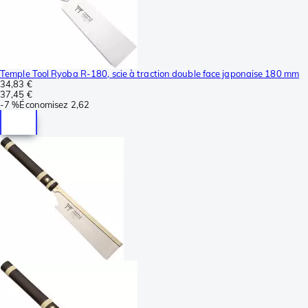
Temple Tool Ryoba R-180, scie à traction double face japonaise 180 mm
34,83 €
37,45 €
-
7 %
Économisez
2,62