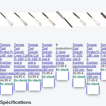
Temple
Temple
Temple
Temple
8
Temple
Temple
Tem
Tool
Tool
Tool
Tool
évaluations
Tool
Tool
Too
Ryoba R-
Dozuki
Dozuki
Dozuki
Z-Saw
Dozuki
Ryoba R-
Flu
240, scie
Cross Cut
Rip Cut
D-180,
Universal
D-150,
180, scie
F-6,
à
D-240-C,
D-240-R,
scie à
H-265 scie
scie à
à
jap
traction
scie à
scie à
traction
à bois
traction
traction
15
double
traction
traction
japonaise
23,99 €
japonaise
double
28,
face
japonaise
japonaise
180 mm
En stock
150 mm
face
En 
japonaise
240 mm
240 mm
55,95 €
45,95 €
japonaise
240 mm
64,95 €
64,95 €
En stock
En stock
180 mm
44,95 €
En stock
En stock
37,45 €
En stock
En stock
Spécifications