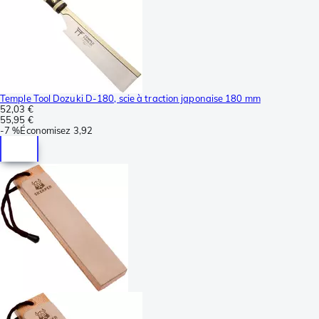
Temple Tool Dozuki D-180, scie à traction japonaise 180 mm
52,03 €
55,95 €
-
7 %
Économisez
3,92