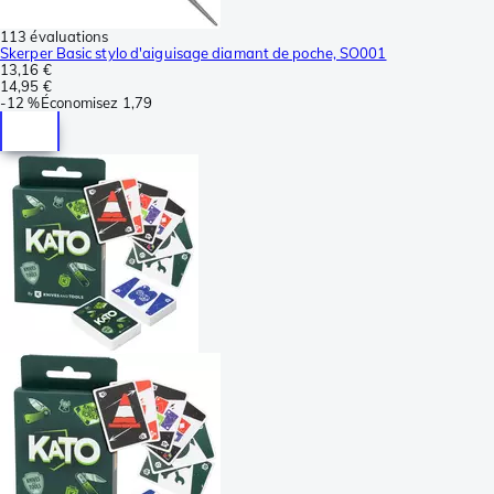
113 évaluations
Skerper Basic stylo d'aiguisage diamant de poche, SO001
13,16 €
14,95 €
-
12 %
Économisez
1,79