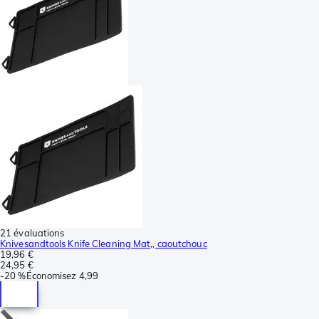
21 évaluations
Knivesandtools Knife Cleaning Mat,, caoutchouc
19,96 €
24,95 €
-
20 %
Économisez
4,99