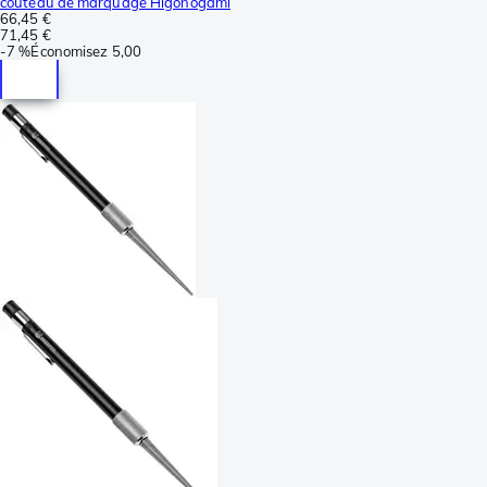
couteau de marquage Higonogami
66,45 €
71,45 €
-
7 %
Économisez
5,00