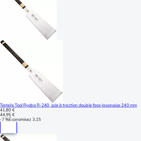
Temple Tool Ryoba R-240, scie à traction double face japonaise 240 mm
41,80 €
44,95 €
-
7 %
Économisez
3,15