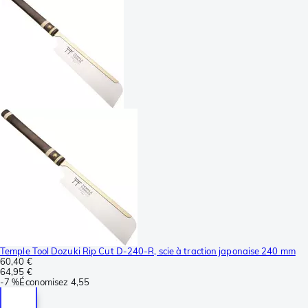
Temple Tool Dozuki Rip Cut D-240-R, scie à traction japonaise 240 mm
60,40 €
64,95 €
-
7 %
Économisez
4,55