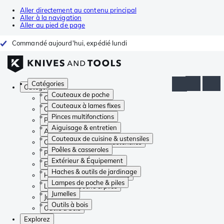
Aller directement au contenu principal
Aller à la navigation
Aller au pied de page
Commandé aujourd'hui, expédié lundi
Catégories
Catégories
Couteaux de poche
Couteaux de poche
Couteaux à lames fixes
Couteaux à lames fixes
Pinces multifonctions
Pinces multifonctions
Aiguisage & entretien
Aiguisage & entretien
Couteaux de cuisine & ustensiles
Couteaux de cuisine & ustensiles
Poêles & casseroles
Poêles & casseroles
Extérieur & Équipement
Extérieur & Équipement
Haches & outils de jardinage
Haches & outils de jardinage
Lampes de poche & piles
Lampes de poche & piles
Jumelles
Jumelles
Outils à bois
Outils à bois
Explorez