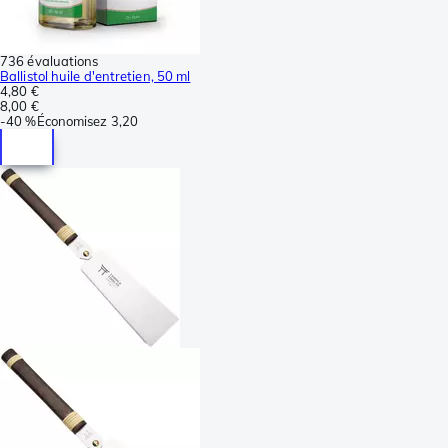
736 évaluations
Ballistol huile d'entretien, 50 ml
4,80 €
8,00 €
-
40 %
Économisez
3,20