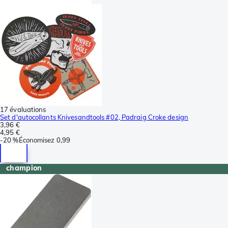
17 évaluations
Set d'autocollants Knivesandtools #02, Padraig Croke design
3,96 €
4,95 €
-
20 %
Économisez
0,99
champion