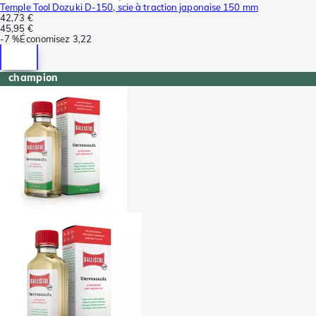
Temple Tool Dozuki D-150, scie à traction japonaise 150 mm
42,73 €
45,95 €
-
7 %
Économisez
3,22
champion