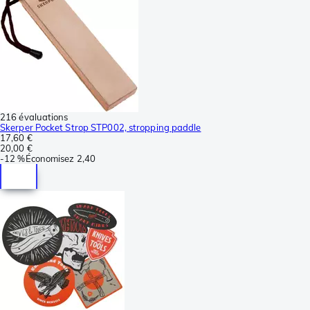
216 évaluations
Skerper Pocket Strop STP002, stropping paddle
17,60 €
20,00 €
-
12 %
Économisez
2,40