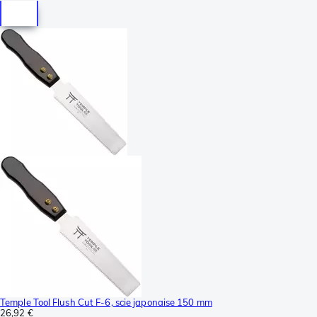
Temple Tool Flush Cut F-6, scie japonaise 150 mm
26,92 €