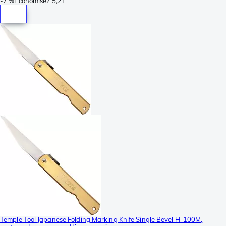
-
7 %
Économisez
5,21
Temple Tool Japanese Folding Marking Knife Single Bevel H-100M,