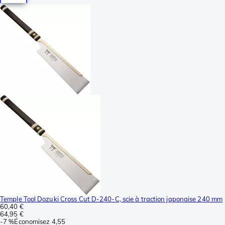
Temple Tool Dozuki Cross Cut D-240-C, scie à traction japonaise 240 mm
60,40 €
64,95 €
-
7 %
Économisez
4,55