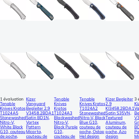
1 évaluation
Kizer
Tenable
Tenable
Kizer Begleiter
3 
Tenable
Vanguard
Knives
Knives Kratos
2.9
Ki
Knives Kratos
Begleiter 2.9
Kratos
T1024A2
KI3458.2BDA1
V
T1024A5
V3458.2BDA1
T1024A3
Stonewashed
Satin S35VN,
Be
Stonewashed
Satin BD1N,
Blackwashed
Nitro-V, Black
Textured
V
Nitro-V,
Vortex
Nitro-V,
Blue G10,
Aluminum,
G
White Black
Pattern
Black Purple
couteau de
couteau de
BD
G10, couteau
Micarta,
G10,
poche, Ostap
poche, Azo
Pa
de poche,
couteau de
couteau de
Hel design
design
Mi