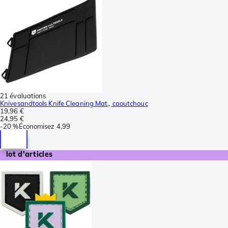
21 évaluations
Knivesandtools Knife Cleaning Mat,, caoutchouc
19,96 €
24,95 €
-
20 %
Économisez
4,99
lot d'articles