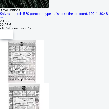
9 évaluations
Knivesandtools 550 paracord type III, fish and fire paracord, 100 ft (30,48
m)
20,66 €
22,95 €
-
10 %
Économisez
2,29