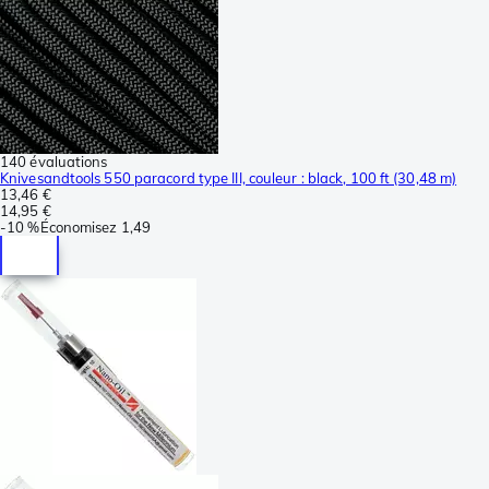
140 évaluations
Knivesandtools 550 paracord type III, couleur : black, 100 ft (30,48 m)
13,46 €
14,95 €
-
10 %
Économisez
1,49