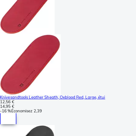
Knivesandtools Leather Sheath, Oxblood Red, Large, étui
12,56 €
14,95 €
-
16 %
Économisez
2,39