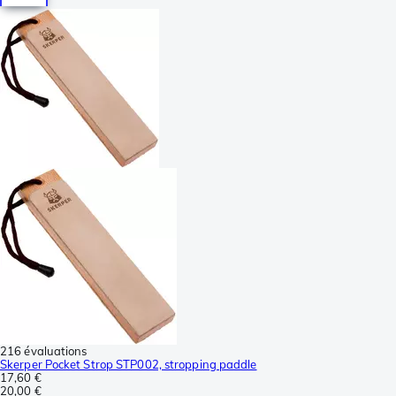
216 évaluations
Skerper Pocket Strop STP002, stropping paddle
17,60 €
20,00 €