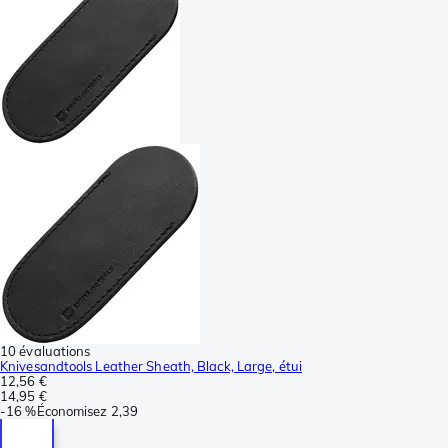
10 évaluations
Knivesandtools Leather Sheath, Black, Large, étui
12,56 €
14,95 €
-
16 %
Économisez
2,39