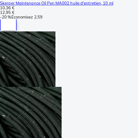
Skerper Maintenance Oil Pen MA002 huile d'entretien, 10 ml
10,36 €
12,95 €
-
20 %
Économisez
2,59