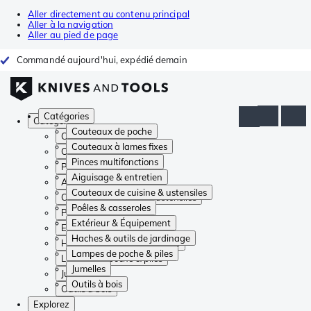
Aller directement au contenu principal
Aller à la navigation
Aller au pied de page
Commandé aujourd'hui, expédié demain
Catégories
Catégories
Couteaux de poche
Couteaux de poche
Couteaux à lames fixes
Couteaux à lames fixes
Pinces multifonctions
Pinces multifonctions
Aiguisage & entretien
Aiguisage & entretien
Couteaux de cuisine & ustensiles
Couteaux de cuisine & ustensiles
Poêles & casseroles
Poêles & casseroles
Extérieur & Équipement
Extérieur & Équipement
Haches & outils de jardinage
Haches & outils de jardinage
Lampes de poche & piles
Lampes de poche & piles
Jumelles
Jumelles
Outils à bois
Outils à bois
Explorez