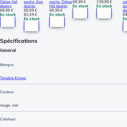
Ostap Hel
poche, Azo
poche, Ostap
68,99 €
109,99 €
co
design
design
Hel design
En stock
En stock
po
68,99 €
69,99 €
68,99 €
de
En stock
82,49 €
En stock
69
En stock
En
Spécifications
Général
Marque
Tenable Knives
Couleur
rouge
,
noir
Créateur