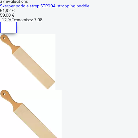
37 évaluations
Skerper paddle strop STP004, stropping paddle
51,92 €
59,00 €
-
12 %
Économisez
7,08