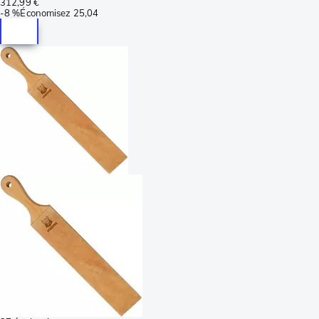
312,99 €
-
8 %
Économisez
25,04