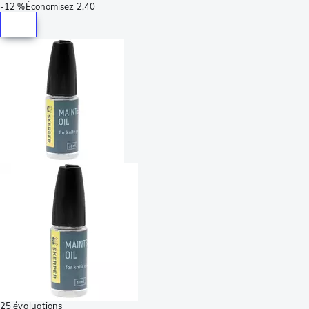
-
12 %
Économisez
2,40
25 évaluations