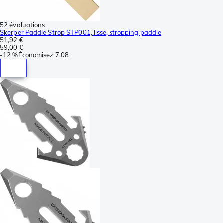
52 évaluations
Skerper Paddle Strop STP001, lisse, stropping paddle
51,92 €
59,00 €
-
12 %
Économisez
7,08