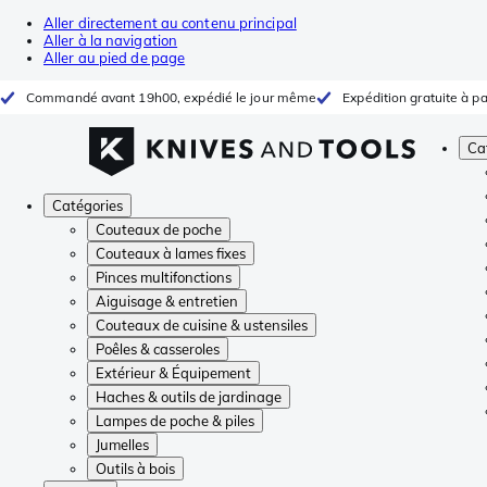
Aller directement au contenu principal
Aller à la navigation
Aller au pied de page
Commandé avant 19h00, expédié le jour même
Expédition gratuite à pa
Ca
Catégories
Couteaux de poche
Couteaux à lames fixes
Pinces multifonctions
Aiguisage & entretien
Couteaux de cuisine & ustensiles
Poêles & casseroles
Extérieur & Équipement
Haches & outils de jardinage
Lampes de poche & piles
Jumelles
Outils à bois