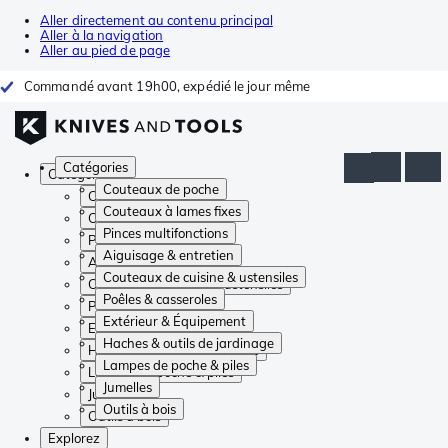
Aller directement au contenu principal
Aller à la navigation
Aller au pied de page
Commandé avant 19h00, expédié le jour même
Catégories
Catégories
Couteaux de poche
Couteaux de poche
Couteaux à lames fixes
Couteaux à lames fixes
Pinces multifonctions
Pinces multifonctions
Aiguisage & entretien
Aiguisage & entretien
Couteaux de cuisine & ustensiles
Couteaux de cuisine & ustensiles
Poêles & casseroles
Poêles & casseroles
Extérieur & Équipement
Extérieur & Équipement
Haches & outils de jardinage
Haches & outils de jardinage
Lampes de poche & piles
Lampes de poche & piles
Jumelles
Jumelles
Outils à bois
Outils à bois
Explorez