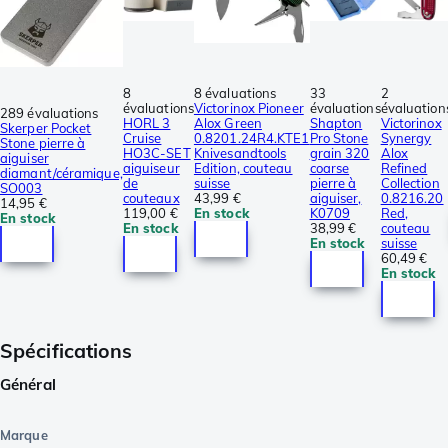
8
8 évaluations
33
2
évaluations
Victorinox Pioneer
évaluations
évaluation
289 évaluations
HORL 3
Alox Green
Shapton
Victorinox
Skerper Pocket
Cruise
0.8201.24R4.KTE1
Pro Stone
Synergy
Stone pierre à
HO3C-SET
Knivesandtools
grain 320
Alox
aiguiser
aiguiseur
Edition, couteau
coarse
Refined
diamant/céramique,
de
suisse
pierre à
Collection
SO003
couteaux
43,99 €
aiguiser,
0.8216.20
14,95 €
119,00 €
En stock
K0709
Red,
En stock
En stock
38,99 €
couteau
En stock
suisse
60,49 €
En stock
Spécifications
Général
Marque