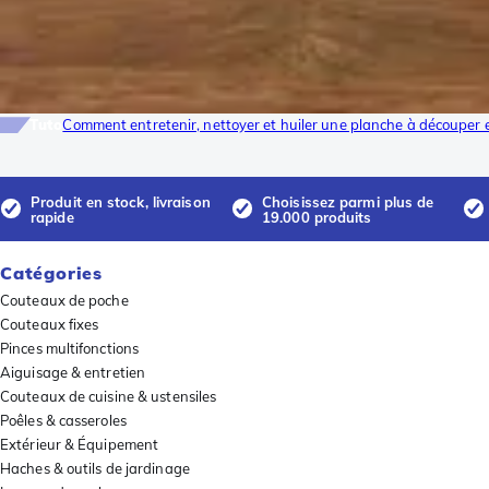
Tuto
Comment entretenir, nettoyer et huiler une planche à découper 
Produit en stock, livraison
Choisissez parmi plus de
rapide
19.000 produits
Catégories
Couteaux de poche
Couteaux fixes
Pinces multifonctions
Aiguisage & entretien
Couteaux de cuisine & ustensiles
Poêles & casseroles
Extérieur & Équipement
Haches & outils de jardinage