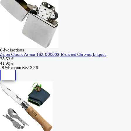
6 évaluations
Zippo Classic Armor 162-000003, Brushed Chrome, briquet
38,63 €
41,99 €
-
8 %
Économisez
3,36