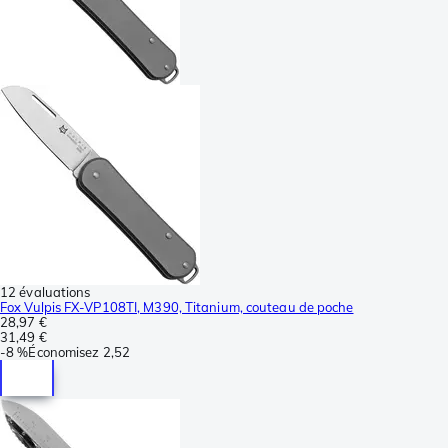
12 évaluations
Fox Vulpis FX-VP108TI, M390, Titanium, couteau de poche
28,97 €
31,49 €
-
8 %
Économisez
2,52