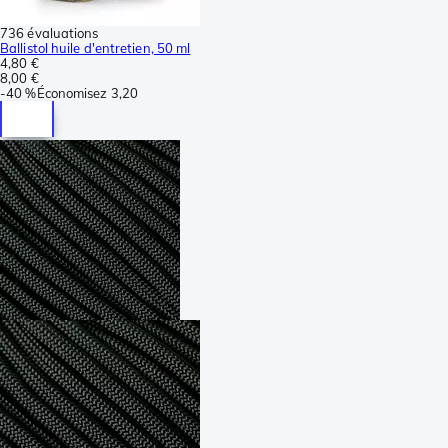
736 évaluations
Ballistol huile d'entretien, 50 ml
4,80 €
8,00 €
-
40 %
Économisez
3,20