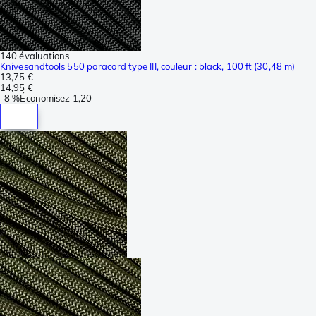
140 évaluations
Knivesandtools 550 paracord type III, couleur : black, 100 ft (30,48 m)
13,75 €
14,95 €
-
8 %
Économisez
1,20