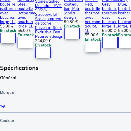
Stonewashed
bouteille
Steel,
couteau
Red,
Grey,
Blue,
Moondust PVD
isotherme
bouteille
fixe, Petr
bouteille
bouteille
bouteil
S35VN,
avec
isotherme
Janda
thermos
thermos
isothe
Stroopwafel
bouchon
avec
design
avec
avec
avec
Scales, couteau
large, 1L
bouchon
90,80 €
bouchon-
bouchon
bouch
de poche
55,00 €
large, 1L
En stock
goulot,
large, 1L
large, 
Knivesandtools
En stock
55,00 €
1L
55,00 €
55,00 
Exclusive, Ben
En stock
55,00 €
En stock
En sto
Petersen design
En stock
234,00 €
En stock
Spécifications
Général
Marque
Yeti
Couleur