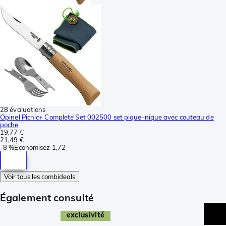
28 évaluations
Opinel Picnic+ Complete Set 002500 set pique-nique avec couteau de
poche
19,77 €
21,49 €
-
8 %
Économisez
1,72
Voir tous les combideals
Également consulté
exclusivité