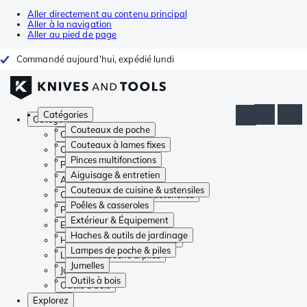
Aller directement au contenu principal
Aller à la navigation
Aller au pied de page
Commandé aujourd'hui, expédié lundi
Catégories
Catégories
Couteaux de poche
Couteaux de poche
Couteaux à lames fixes
Couteaux à lames fixes
Pinces multifonctions
Pinces multifonctions
Aiguisage & entretien
Aiguisage & entretien
Couteaux de cuisine & ustensiles
Couteaux de cuisine & ustensiles
Poêles & casseroles
Poêles & casseroles
Extérieur & Équipement
Extérieur & Équipement
Haches & outils de jardinage
Haches & outils de jardinage
Lampes de poche & piles
Lampes de poche & piles
Jumelles
Jumelles
Outils à bois
Outils à bois
Explorez