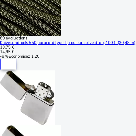
89 évaluations
Knivesandtools 550 paracord type III, couleur : olive drab, 100 ft (30,48 m)
13,75 €
14,95 €
-
8 %
Économisez
1,20