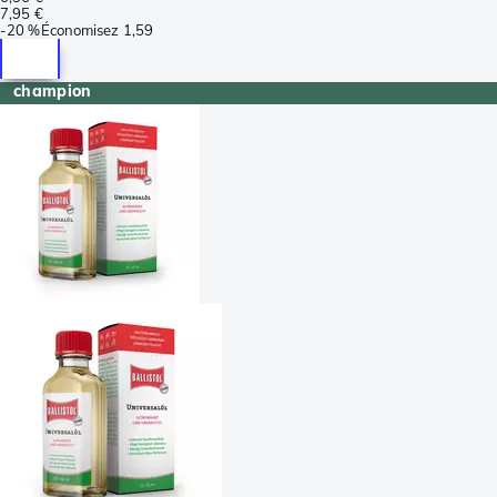
7,95 €
-
20 %
Économisez
1,59
champion