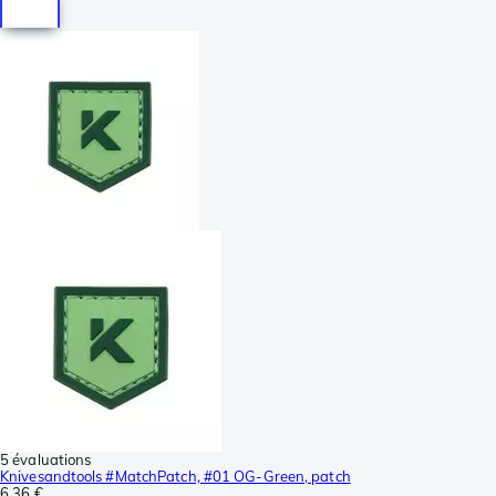
5 évaluations
Knivesandtools #MatchPatch, #01 OG-Green, patch
6,36 €