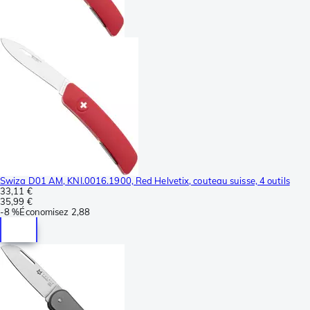
Swiza D01 AM, KNI.0016.1900, Red Helvetix, couteau suisse, 4 outils
33,11 €
35,99 €
-
8 %
Économisez
2,88