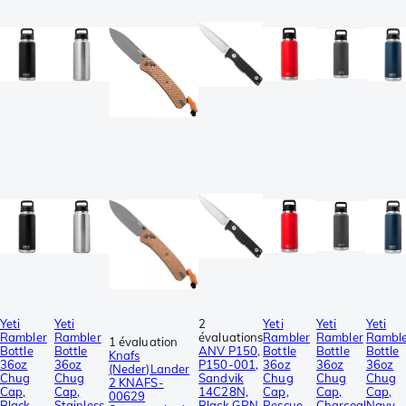
Yeti
Yeti
2
Yeti
Yeti
Yeti
Rambler
Rambler
évaluations
Rambler
Rambler
Rambl
1 évaluation
Bottle
Bottle
ANV P150,
Bottle
Bottle
Bottle
Knafs
36oz
36oz
P150-001,
36oz
36oz
36oz
(Neder)Lander
Chug
Chug
Sandvik
Chug
Chug
Chug
2 KNAFS-
Cap,
Cap,
14C28N,
Cap,
Cap,
Cap,
00629
Black,
Stainless
Black GRN,
Rescue
Charcoal
Navy