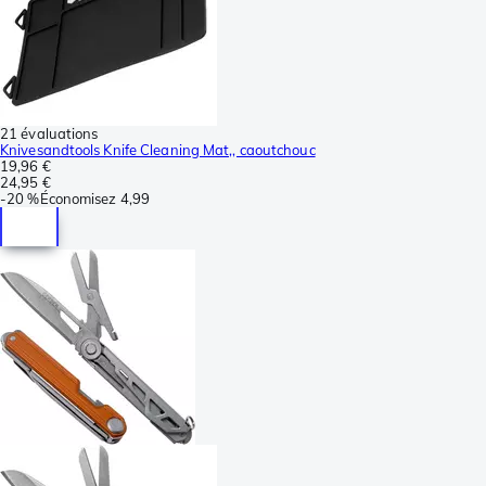
21 évaluations
Knivesandtools Knife Cleaning Mat,, caoutchouc
19,96 €
24,95 €
-
20 %
Économisez
4,99