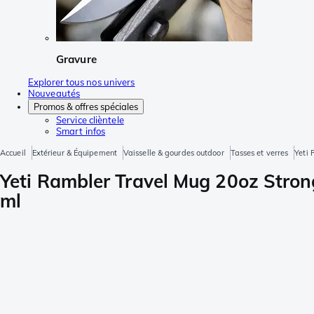
Gravure
Explorer tous nos univers
Nouveautés
Promos & offres spéciales
Service clièntele
Smart infos
Accueil
Extérieur & Équipement
Vaisselle & gourdes outdoor
Tasses et verres
Yeti 
Yeti Rambler Travel Mug 20oz Stron
ml