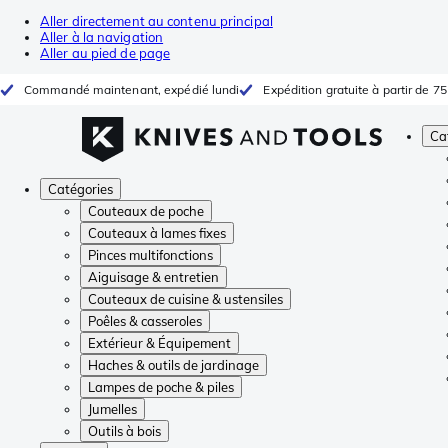
Aller directement au contenu principal
Aller à la navigation
Aller au pied de page
Commandé maintenant, expédié lundi
Expédition gratuite à partir de 75
Ca
Catégories
Couteaux de poche
Couteaux à lames fixes
Pinces multifonctions
Aiguisage & entretien
Couteaux de cuisine & ustensiles
Poêles & casseroles
Extérieur & Équipement
Haches & outils de jardinage
Lampes de poche & piles
Jumelles
Outils à bois