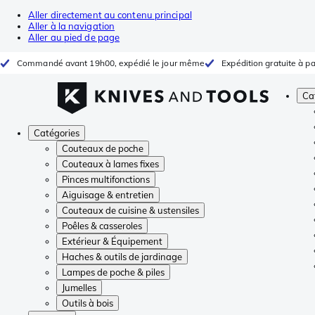
Aller directement au contenu principal
Aller à la navigation
Aller au pied de page
Commandé avant 19h00, expédié le jour même
Expédition gratuite à pa
Ca
Catégories
Couteaux de poche
Couteaux à lames fixes
Pinces multifonctions
Aiguisage & entretien
Couteaux de cuisine & ustensiles
Poêles & casseroles
Extérieur & Équipement
Haches & outils de jardinage
Lampes de poche & piles
Jumelles
Outils à bois