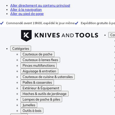
Aller directement au contenu principal
Aller à la navigation
Aller au pied de page
Commandé avant 19h00, expédié le jour même
Expédition gratuite à pa
Ca
Catégories
Couteaux de poche
Couteaux à lames fixes
Pinces multifonctions
Aiguisage & entretien
Couteaux de cuisine & ustensiles
Poêles & casseroles
Extérieur & Équipement
Haches & outils de jardinage
Lampes de poche & piles
Jumelles
Outils à bois