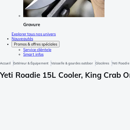
Gravure
Explorer tous nos univers
Nouveautés
Promos & offres spéciales
Service clièntele
Smart infos
Accueil
Extérieur & Équipement
Vaisselle & gourdes outdoor
Glacières
Yeti Roadie
Yeti Roadie 15L Cooler, King Crab O