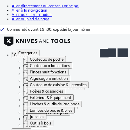
Aller directement au contenu principal
Aller à la navigation
Aller aux filtres produit
Aller au pied de page
Commandé avant 19h00, expédié le jour même
Catégories
Catégories
Couteaux de poche
Couteaux de poche
Couteaux à lames fixes
Couteaux à lames fixes
Pinces multifonctions
Pinces multifonctions
Aiguisage & entretien
Aiguisage & entretien
Couteaux de cuisine & ustensiles
Couteaux de cuisine & ustensiles
Poêles & casseroles
Poêles & casseroles
Extérieur & Équipement
Extérieur & Équipement
Haches & outils de jardinage
Haches & outils de jardinage
Lampes de poche & piles
Lampes de poche & piles
Jumelles
Jumelles
Outils à bois
Outils à bois