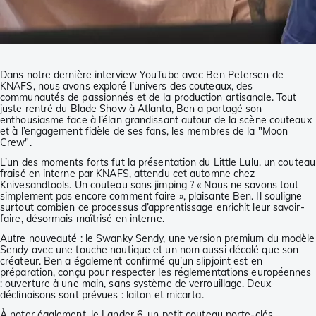
Dans notre dernière interview YouTube avec Ben Petersen de
KNAFS, nous avons exploré l’univers des couteaux, des
communautés de passionnés et de la production artisanale. Tout
juste rentré du Blade Show à Atlanta, Ben a partagé son
enthousiasme face à l’élan grandissant autour de la scène couteaux
et à l’engagement fidèle de ses fans, les membres de la "Moon
Crew".
L’un des moments forts fut la présentation du Little Lulu, un couteau
fraisé en interne par KNAFS, attendu cet automne chez
Knivesandtools. Un couteau sans jimping ? « Nous ne savons tout
simplement pas encore comment faire », plaisante Ben. Il souligne
surtout combien ce processus d’apprentissage enrichit leur savoir-
faire, désormais maîtrisé en interne.
Autre nouveauté : le Swanky Sendy, une version premium du modèle
Sendy avec une touche nautique et un nom aussi décalé que son
créateur. Ben a également confirmé qu’un slipjoint est en
préparation, conçu pour respecter les réglementations européennes
: ouverture à une main, sans système de verrouillage. Deux
déclinaisons sont prévues : laiton et micarta.
À noter également, le Lander 6, un petit couteau porte-clés