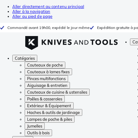
Aller directement au contenu principal
Aller à la navigation
Aller au pied de page
Commandé avant 19h00, expédié le jour même
Expédition gratuite à pa
Ca
Catégories
Couteaux de poche
Couteaux à lames fixes
Pinces multifonctions
Aiguisage & entretien
Couteaux de cuisine & ustensiles
Poêles & casseroles
Extérieur & Équipement
Haches & outils de jardinage
Lampes de poche & piles
Jumelles
Outils à bois