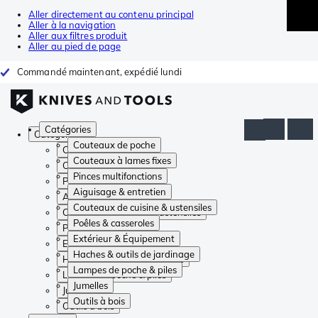
Aller directement au contenu principal
Aller à la navigation
Aller aux filtres produit
Aller au pied de page
Commandé maintenant, expédié lundi
Catégories
Catégories
Couteaux de poche
Couteaux de poche
Couteaux à lames fixes
Couteaux à lames fixes
Pinces multifonctions
Pinces multifonctions
Aiguisage & entretien
Aiguisage & entretien
Couteaux de cuisine & ustensiles
Couteaux de cuisine & ustensiles
Poêles & casseroles
Poêles & casseroles
Extérieur & Équipement
Extérieur & Équipement
Haches & outils de jardinage
Haches & outils de jardinage
Lampes de poche & piles
Lampes de poche & piles
Jumelles
Jumelles
Outils à bois
Outils à bois