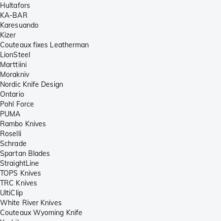
Hultafors
KA-BAR
Karesuando
Kizer
Couteaux fixes Leatherman
LionSteel
Marttiini
Morakniv
Nordic Knife Design
Ontario
Pohl Force
PUMA
Rambo Knives
Roselli
Schrade
Spartan Blades
StraightLine
TOPS Knives
TRC Knives
UltiClip
White River Knives
Couteaux Wyoming Knife