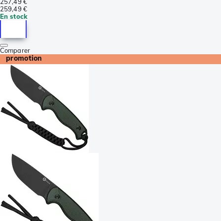
257,49 €
259,49 €
En stock
Comparer
promotion