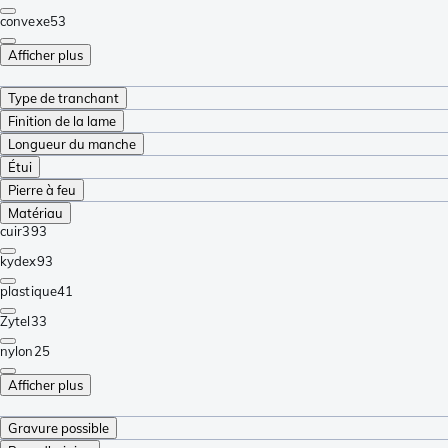
convexe
53
Afficher plus
Type de tranchant
Finition de la lame
Longueur du manche
Étui
Pierre à feu
Matériau
cuir
393
kydex
93
plastique
41
Zytel
33
nylon
25
Afficher plus
Gravure possible