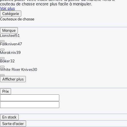
couteau de chasse encore plus facile à manipuler.
Voir plus
Catégorie
Couteaux de chasse
Marque
Lionsteel
51
Fällkniven
47
Morakniv
39
Böker
32
White River Knives
30
Afficher plus
Prix
En stock
Sorte d'acier