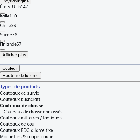
Pays d'origine
États-Unis
147
Italie
110
Chine
99
Suède
76
Finlande
67
Afficher plus
Couleur
Hauteur de la lame
Types de produits
Couteaux de survie
Couteaux bushcraft
Couteaux de chasse
Couteaux de chasse damassés
Couteaux militaires / tactiques
Couteaux de cou
Couteaux EDC à lame fixe
Machettes & coupe-coupe