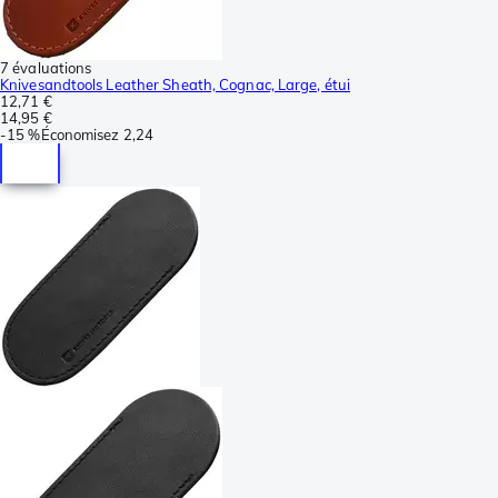
7 évaluations
Knivesandtools Leather Sheath, Cognac, Large, étui
12,71 €
14,95 €
-
15 %
Économisez
2,24