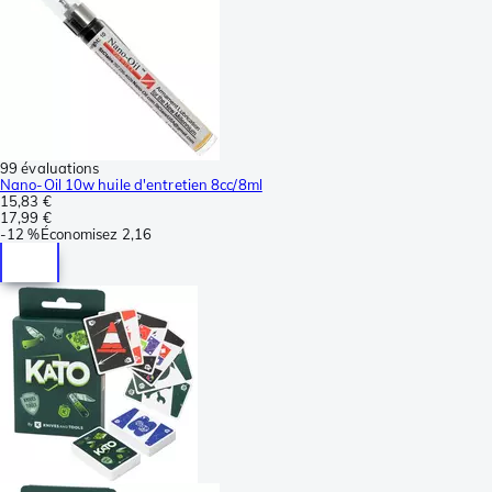
99 évaluations
Nano-Oil 10w huile d'entretien 8cc/8ml
15,83 €
17,99 €
-
12 %
Économisez
2,16