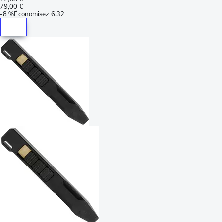
79,00 €
-
8 %
Économisez
6,32