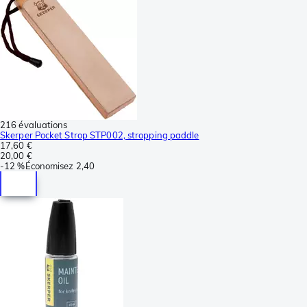
216 évaluations
Skerper Pocket Strop STP002, stropping paddle
17,60 €
20,00 €
-
12 %
Économisez
2,40