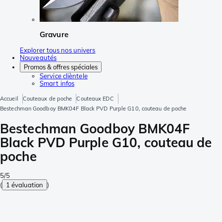
Gravure
Explorer tous nos univers
Nouveautés
Promos & offres spéciales
Service clièntele
Smart infos
Accueil
Couteaux de poche
Couteaux EDC
Bestechman Goodboy BMK04F Black PVD Purple G10, couteau de poche
Bestechman Goodboy BMK04F
Black PVD Purple G10, couteau de
poche
5/5
(
1 évaluation
)