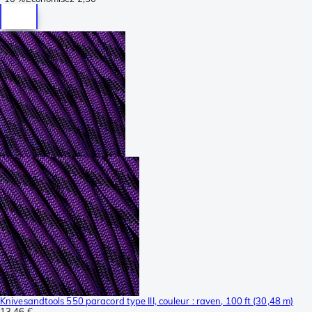
Knivesandtools 550 paracord type III, couleur : raven, 100 ft (30,48 m)
13,46 €