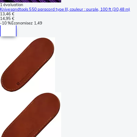
1 évaluation
Knivesandtools 550 paracord type III, couleur : purple, 100 ft (30,48 m)
13,46 €
14,95 €
-
10 %
Économisez
1,49