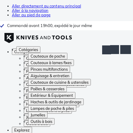
Aller directement au contenu principal
Aller à la navigation
Aller au pied de page
Commandé avant 19h00, expédié le jour même
Catégories
Catégories
Couteaux de poche
Couteaux de poche
Couteaux à lames fixes
Couteaux à lames fixes
Pinces multifonctions
Pinces multifonctions
Aiguisage & entretien
Aiguisage & entretien
Couteaux de cuisine & ustensiles
Couteaux de cuisine & ustensiles
Poêles & casseroles
Poêles & casseroles
Extérieur & Équipement
Extérieur & Équipement
Haches & outils de jardinage
Haches & outils de jardinage
Lampes de poche & piles
Lampes de poche & piles
Jumelles
Jumelles
Outils à bois
Outils à bois
Explorez