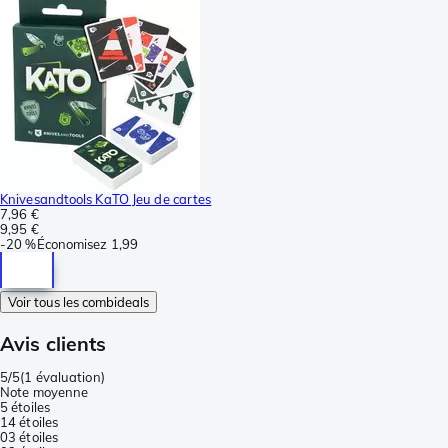
Knivesandtools KaTO Jeu de cartes
7,96 €
9,95 €
-
20 %
Économisez
1,99
Voir tous les combideals
Avis clients
5/5
(
1 évaluation
)
Note moyenne
5 étoiles
1
4 étoiles
0
3 étoiles