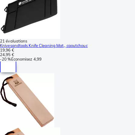
21 évaluations
Knivesandtools Knife Cleaning Mat,, caoutchouc
19,96 €
24,95 €
-
20 %
Économisez
4,99