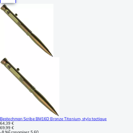
Bestechman Scribe BM16D Bronze Titanium, stylo tactique
64,39 €
69,99 €
-
8 %
Économisez
5,60