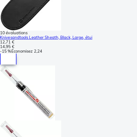
10 évaluations
Knivesandtools Leather Sheath, Black, Large, étui
12,71 €
14,95 €
-
15 %
Économisez
2,24