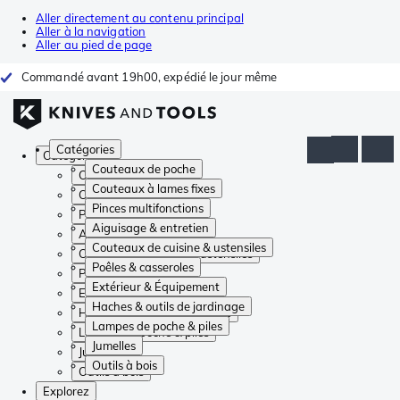
Aller directement au contenu principal
Aller à la navigation
Aller au pied de page
Commandé avant 19h00, expédié le jour même
Catégories
Catégories
Couteaux de poche
Couteaux de poche
Couteaux à lames fixes
Couteaux à lames fixes
Pinces multifonctions
Pinces multifonctions
Aiguisage & entretien
Aiguisage & entretien
Couteaux de cuisine & ustensiles
Couteaux de cuisine & ustensiles
Poêles & casseroles
Poêles & casseroles
Extérieur & Équipement
Extérieur & Équipement
Haches & outils de jardinage
Haches & outils de jardinage
Lampes de poche & piles
Lampes de poche & piles
Jumelles
Jumelles
Outils à bois
Outils à bois
Explorez