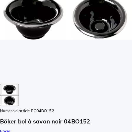
Numéro d'article
BO04BO152
Böker bol à savon noir 04BO152
Böker